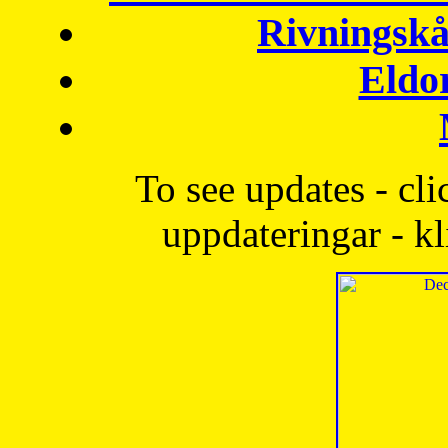
Rivningskå
Eldo
To see updates - cli
uppdateringar - kl