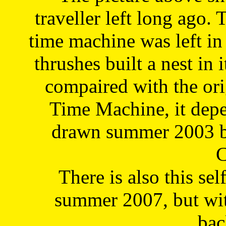
traveller left long ago. 
time machine was left in 
thrushes built a nest in 
compaired with the or
Time Machine, it depe
drawn summer 2003 by
C
There is also this sel
summer 2007, but wit
bac