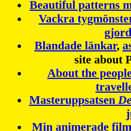
Beautiful patterns
Vackra tygmönster
gjor
Blandade länkar
,
a
site about 
About the peopl
travell
Masteruppsatsen
De
Min animerade fil