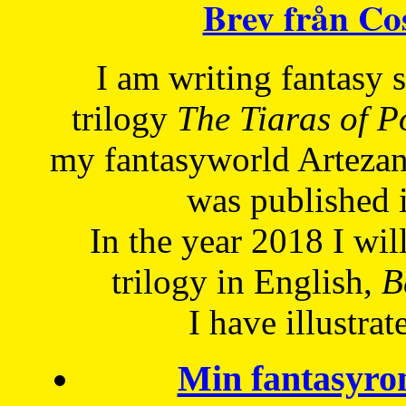
Brev från C
I am writing fantasy
trilogy
The Tiaras of 
my fantasyworld Artezan
was published 
In the year 2018 I will
trilogy in English,
Be
I have
illustrat
Min fantasyro