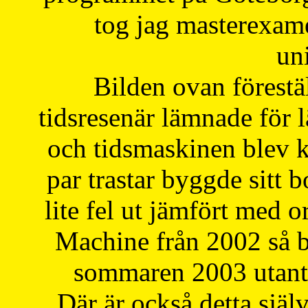
tog jag masterexa
uni
Bilden ovan förestä
tidsresenär lämnade för 
och tidsmaskinen blev k
par trastar byggde sitt b
lite fel ut jämfört med 
Machine från 2002 så be
sommaren 2003 utantil
Där är också detta själ