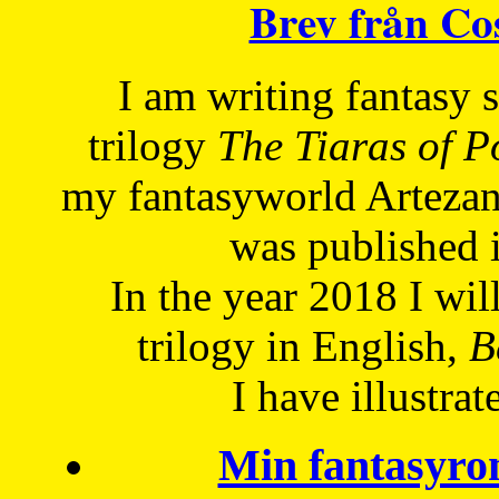
Brev från C
I am writing fantasy
trilogy
The Tiaras of 
my fantasyworld Artezan
was published 
In the year 2018 I will
trilogy in English,
Be
I have
illustrat
Min fantasyro