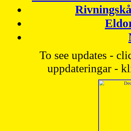
Rivningskå
Eldo
To see updates - cli
uppdateringar - kl