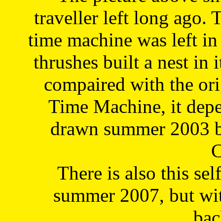
traveller left long ago. 
time machine was left in 
thrushes built a nest in 
compaired with the or
Time Machine, it depe
drawn summer 2003 by
C
There is also this sel
summer 2007, but wit
bac