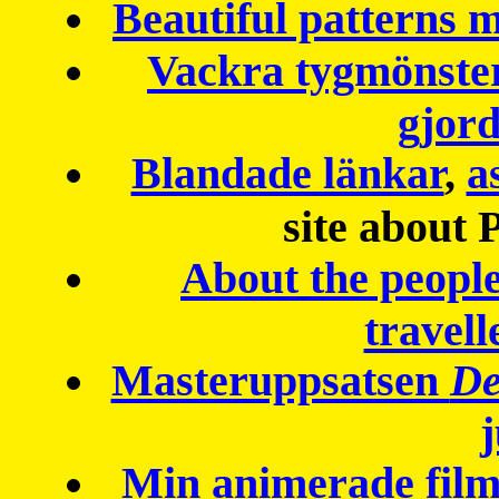
Beautiful patterns
Vackra tygmönster
gjor
Blandade länkar
,
a
site about 
About the peopl
travell
Masteruppsatsen
De
Min animerade fil