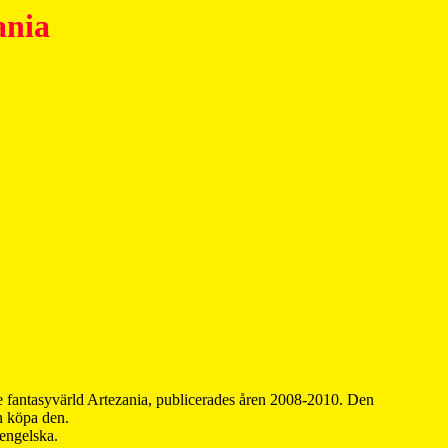
ania
 fantasyvärld Artezania, publicerades åren 2008-2010. Den
an köpa den.
 engelska.