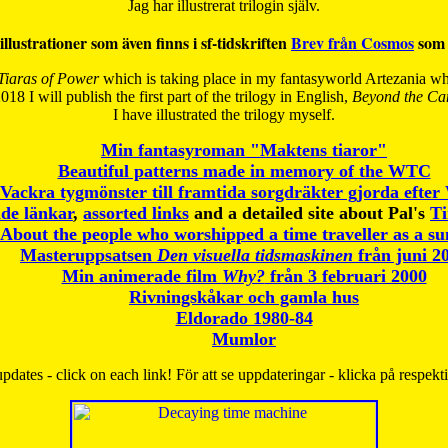
Jag har illustrerat trilogin själv.
illustrationer som även finns i sf-tidskriften
Brev från Cosmos
som 
Tiaras of Power
which is taking place in my fantasyworld Artezania whi
018 I will publish the first part of the trilogy in English,
Beyond the Can
I have
illustrated the trilogy myself.
Min fantasyroman "Maktens tiaror"
Beautiful patterns made in memory of the WTC
Vackra tygmönster till framtida sorgdräkter gjorda efte
de länkar
,
assorted links
and a detailed site about Pal's
T
About the people who worshipped a time traveller as a s
Masteruppsatsen
Den visuella tidsmaskinen
från juni 2
Min animerade film
Why?
från 3 februari 2000
Rivningskåkar och gamla hus
Eldorado 1980-84
Mumlor
pdates - click on each link! För att se uppdateringar - klicka på respekt