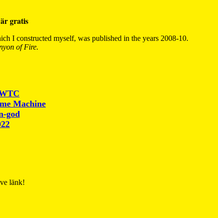
är gratis
ch I constructed myself, was published in the years 2008-10.
yon of Fire.
r WTC
ime Machine
un-god
022
ive länk!