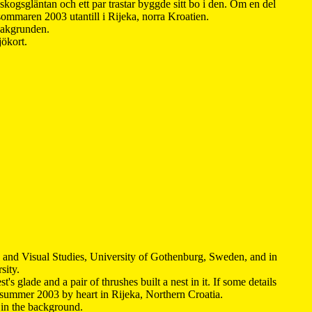
kogsgläntan och ett par trastar byggde sitt bo i den. Om en del
 sommaren 2003 utantill i Rijeka, norra Kroatien.
 bakgrunden.
jökort.
y and Visual Studies, University of Gothenburg, Sweden, and in
sity.
s glade and a pair of thrushes built a nest in it. If some details
 summer 2003 by heart in Rijeka, Northern Croatia
.
n in the background.