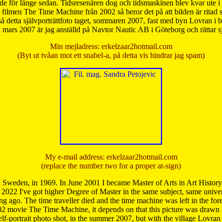
de för länge sedan. Tidsresenären dog och tidsmaskinen blev kvar ute i s
från filmen The Time Machine från 2002 så beror det på att bilden är ritad
å detta självporträttfoto taget, sommaren 2007, fast med byn Lovran i
mars 2007 är jag anställd på Navtor Nautic AB i Göteborg och rättar s
Min mejladress: erkelzaar2hotmail.com
(Byt ut tvåan mot ett snabel-a, på detta vis hindrar jag spam)
My e-mail address: erkelzaar2hotmail.com
(replace the number two for a proper at-sign)
 Sweden, in 1969. In June 2001 I became Master of Arts in Art Histor
 2022 I've got higher Degree of Master in the same subject, same univer
 ago. The time traveller died and the time machine was left in the forest'
02 movie The Time Machine, it depends on that this picture was drawn
self-portrait photo shot, in the summer 2007, but with the village Lovra