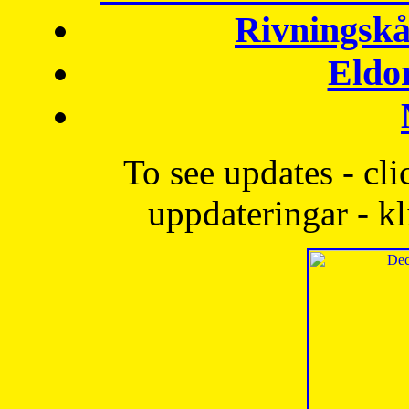
Rivningskå
Eldo
To see updates - cli
uppdateringar - kl