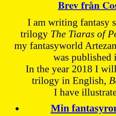
Brev från C
I am writing fantasy
trilogy
The Tiaras of 
my fantasyworld Artezan
was published 
In the year 2018 I will
trilogy in English,
Be
I have
illustrat
Min fantasyro