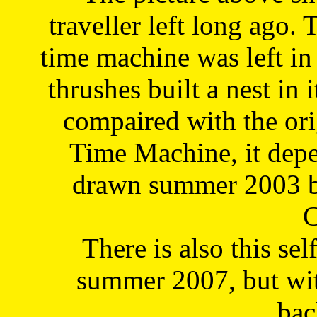
traveller left long ago. 
time machine was left in 
thrushes built a nest in 
compaired with the or
Time Machine, it depe
drawn summer 2003 by
C
There is also this sel
summer 2007, but wit
bac