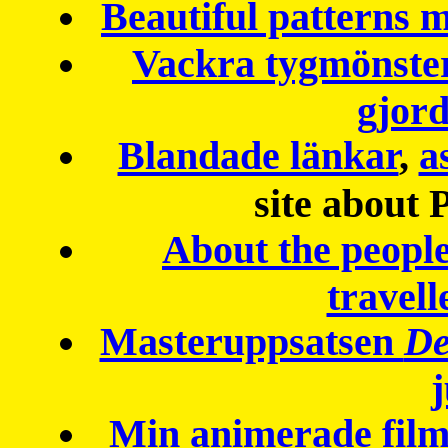
Beautiful patterns
Vackra tygmönster
gjor
Blandade länkar
,
a
site about 
About the peopl
travell
Masteruppsatsen
De
Min animerade fil