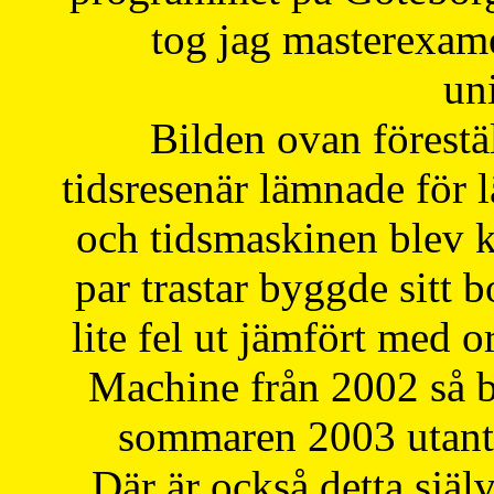
tog jag masterexa
uni
Bilden ovan förestä
tidsresenär lämnade för 
och tidsmaskinen blev k
par trastar byggde sitt b
lite fel ut jämfört med 
Machine från 2002 så be
sommaren 2003 utantil
Där är också detta själ