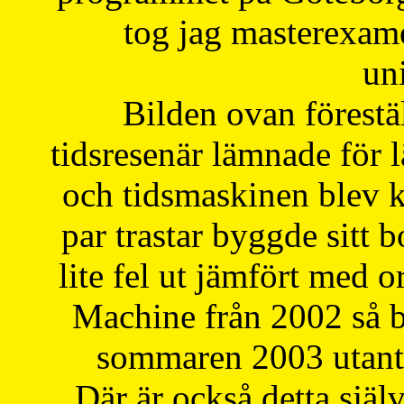
tog jag masterexa
uni
Bilden ovan förestä
tidsresenär lämnade för 
och tidsmaskinen blev k
par trastar byggde sitt b
lite fel ut jämfört med 
Machine från 2002 så be
sommaren 2003 utantil
Där är också detta själ