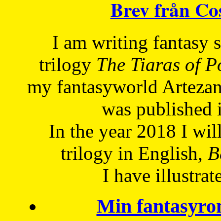
Brev från C
I am writing fantasy
trilogy
The Tiaras of 
my fantasyworld Artezan
was published 
In the year 2018 I will
trilogy in English,
Be
I have
illustrat
Min fantasyro