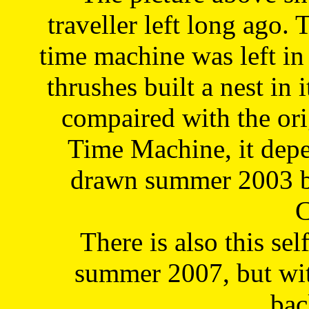
traveller left long ago. 
time machine was left in 
thrushes built a nest in 
compaired with the or
Time Machine, it depe
drawn summer 2003 by
C
There is also this sel
summer 2007, but wit
bac