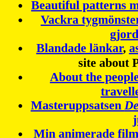
Beautiful patterns
Vackra tygmönster
gjor
Blandade länkar
,
a
site about 
About the peopl
travell
Masteruppsatsen
De
Min animerade fil