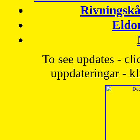
Rivningskå
Eldo
To see updates - cli
uppdateringar - kl