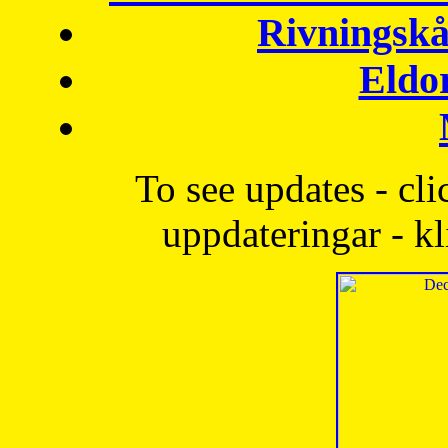
Rivningskå
Eldo
To see updates - cli
uppdateringar - kl