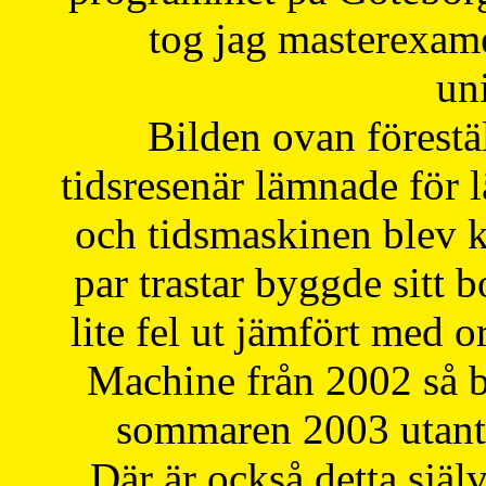
tog jag masterexa
uni
Bilden ovan förestä
tidsresenär lämnade för 
och tidsmaskinen blev k
par trastar byggde sitt b
lite fel ut jämfört med 
Machine från 2002 så be
sommaren 2003 utantil
Där är också detta själ