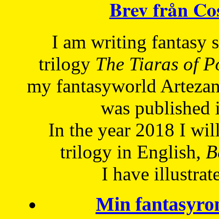
Brev från C
I am writing fantasy
trilogy
The Tiaras of 
my fantasyworld Artezan
was published 
In the year 2018 I will
trilogy in English,
Be
I have
illustrat
Min fantasyro