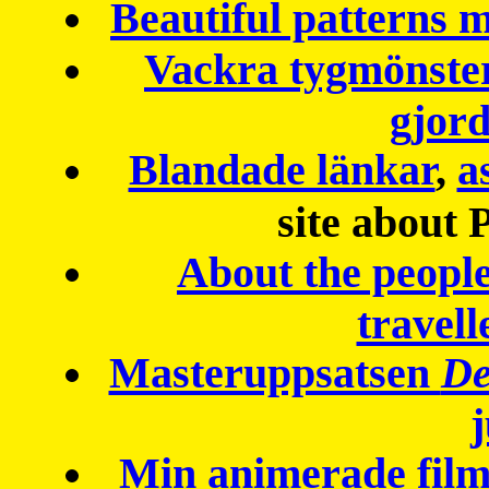
Beautiful patterns
Vackra tygmönster
gjor
Blandade länkar
,
a
site about 
About the peopl
travell
Masteruppsatsen
De
Min animerade fil