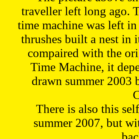
traveller left long ago. 
time machine was left in 
thrushes built a nest in 
compaired with the or
Time Machine, it depe
drawn summer 2003 by
C
There is also this sel
summer 2007, but wit
bac