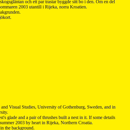
kogsgläntan och ett par trastar byggde sitt bo i den. Om en del
 sommaren 2003 utantill i Rijeka, norra Kroatien.
 bakgrunden.
jökort.
y and Visual Studies, University of Gothenburg, Sweden, and in
sity.
s glade and a pair of thrushes built a nest in it. If some details
 summer 2003 by heart in Rijeka, Northern Croatia
.
n in the background.