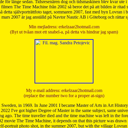
de för länge sedan. Tidsresenären dog och tidsmaskinen blev kvar ute i s
från filmen The Time Machine från 2002 så beror det på att bilden är ritad
å detta självporträttfoto taget, sommaren 2007, fast med byn Lovran i
mars 2007 är jag anställd på Navtor Nautic AB i Göteborg och rättar s
Min mejladress: erkelzaar2hotmail.com
(Byt ut tvåan mot ett snabel-a, på detta vis hindrar jag spam)
My e-mail address: erkelzaar2hotmail.com
(replace the number two for a proper at-sign)
 Sweden, in 1969. In June 2001 I became Master of Arts in Art Histor
 2022 I've got higher Degree of Master in the same subject, same univer
 ago. The time traveller died and the time machine was left in the forest'
02 movie The Time Machine, it depends on that this picture was drawn
self-portrait photo shot, in the summer 2007, but with the village Lovra