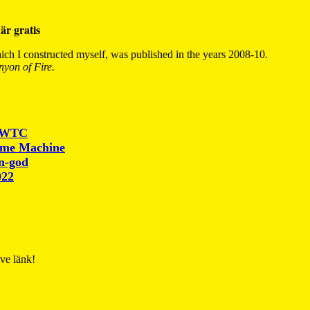
är gratis
ch I constructed myself, was published in the years 2008-10.
yon of Fire.
r WTC
ime Machine
un-god
022
ive länk!