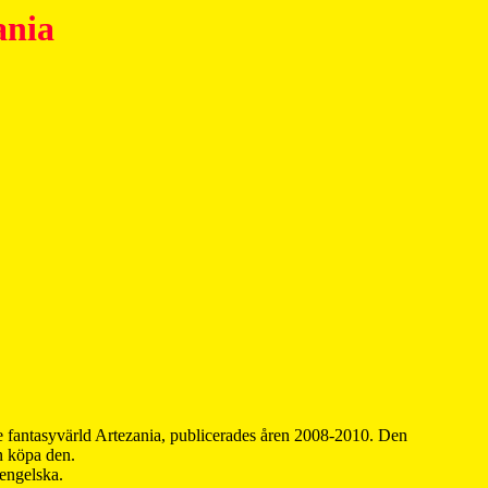
ania
 fantasyvärld Artezania, publicerades åren 2008-2010. Den
an köpa den.
 engelska.