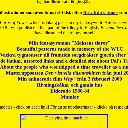
Jag har illustrerat trilogin själv.
illustrationer som även finns i sf-tidskriften
Brev från Cosmos
som 
Tiaras of Power
which is taking place in my fantasyworld Artezania whi
018 I will publish the first part of the trilogy in English,
Beyond the Can
I have
illustrated the trilogy myself.
Min fantasyroman "Maktens tiaror"
Beautiful patterns made in memory of the WTC
Vackra tygmönster till framtida sorgdräkter gjorda efte
de länkar
,
assorted links
and a detailed site about Pal's
T
About the people who worshipped a time traveller as a s
Masteruppsatsen
Den visuella tidsmaskinen
från juni 2
Min animerade film
Why?
från 3 februari 2000
Rivningskåkar och gamla hus
Eldorado 1980-84
Mumlor
pdates - click on each link! För att se uppdateringar - klicka på respekt