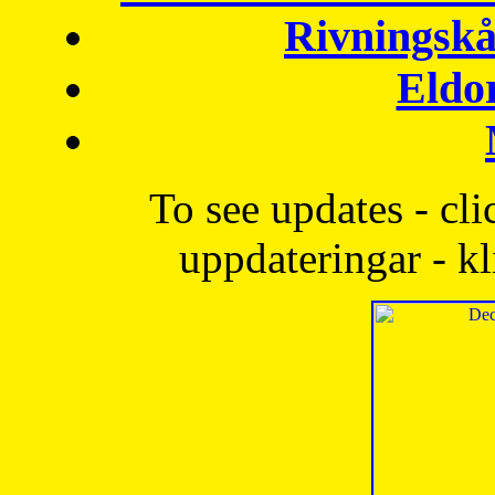
Rivningskå
Eldo
To see updates - cli
uppdateringar - kl