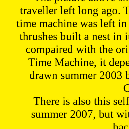
traveller left long ago. 
time machine was left in 
thrushes built a nest in 
compaired with the or
Time Machine, it depe
drawn summer 2003 by
C
There is also this sel
summer 2007, but wit
bac