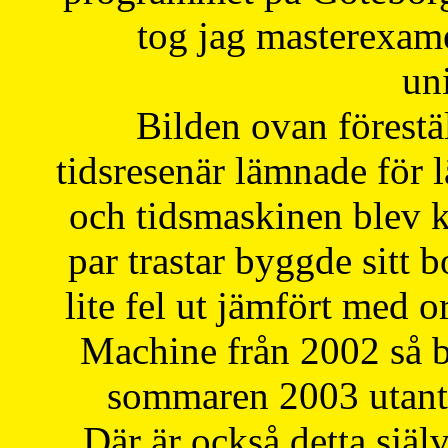
tog jag masterexa
uni
Bilden ovan förestä
tidsresenär lämnade för 
och tidsmaskinen blev k
par trastar byggde sitt b
lite fel ut jämfört med 
Machine från 2002 så be
sommaren 2003 utantil
Där är också detta själ