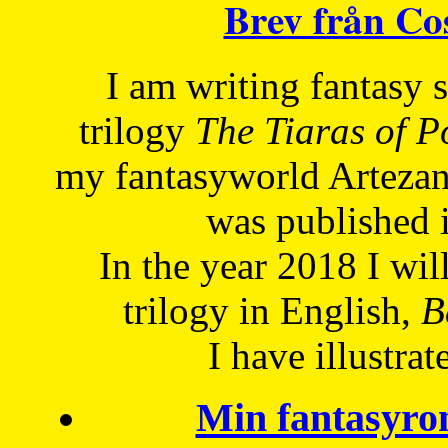
Brev från C
I am writing fantasy
trilogy
The Tiaras of 
my fantasyworld Artezan
was published 
In the year 2018 I will
trilogy in English,
Be
I have
illustrat
Min fantasyro