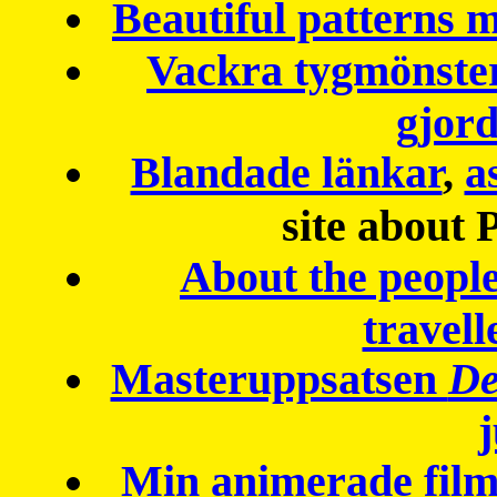
Beautiful patterns
Vackra tygmönster
gjor
Blandade länkar
,
a
site about 
About the peopl
travell
Masteruppsatsen
De
Min animerade fil