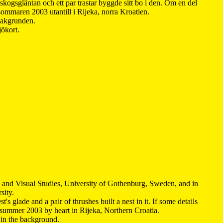
kogsgläntan och ett par trastar byggde sitt bo i den. Om en del
 sommaren 2003 utantill i Rijeka, norra Kroatien.
 bakgrunden.
jökort.
y and Visual Studies, University of Gothenburg, Sweden, and in
sity.
s glade and a pair of thrushes built a nest in it. If some details
 summer 2003 by heart in Rijeka, Northern Croatia
.
n in the background.