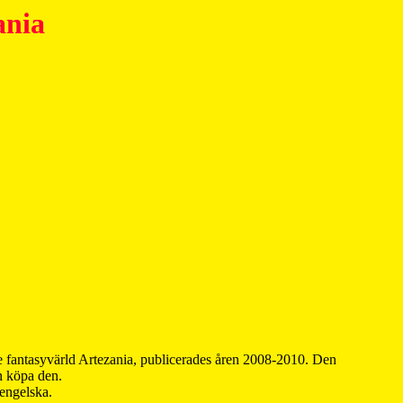
ania
 fantasyvärld Artezania, publicerades åren 2008-2010. Den
an köpa den.
 engelska.