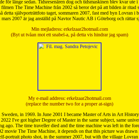
de för länge sedan. Tidsresenären dog och tidsmaskinen blev kvar ute i s
från filmen The Time Machine från 2002 så beror det på att bilden är ritad
å detta självporträttfoto taget, sommaren 2007, fast med byn Lovran i
mars 2007 är jag anställd på Navtor Nautic AB i Göteborg och rättar s
Min mejladress: erkelzaar2hotmail.com
(Byt ut tvåan mot ett snabel-a, på detta vis hindrar jag spam)
My e-mail address: erkelzaar2hotmail.com
(replace the number two for a proper at-sign)
 Sweden, in 1969. In June 2001 I became Master of Arts in Art Histor
 2022 I've got higher Degree of Master in the same subject, same univer
 ago. The time traveller died and the time machine was left in the forest'
02 movie The Time Machine, it depends on that this picture was drawn
self-portrait photo shot, in the summer 2007, but with the village Lovra