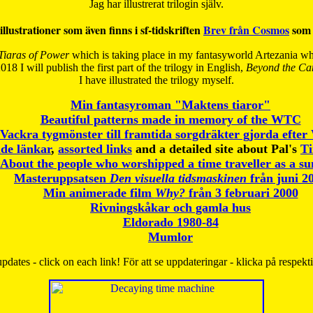
Jag har illustrerat trilogin själv.
illustrationer som även finns i sf-tidskriften
Brev från Cosmos
som 
Tiaras of Power
which is taking place in my fantasyworld Artezania whi
018 I will publish the first part of the trilogy in English,
Beyond the Can
I have
illustrated the trilogy myself.
Min fantasyroman "Maktens tiaror"
Beautiful patterns made in memory of the WTC
Vackra tygmönster till framtida sorgdräkter gjorda efte
de länkar
,
assorted links
and a detailed site about Pal's
T
About the people who worshipped a time traveller as a s
Masteruppsatsen
Den visuella tidsmaskinen
från juni 2
Min animerade film
Why?
från 3 februari 2000
Rivningskåkar och gamla hus
Eldorado 1980-84
Mumlor
pdates - click on each link! För att se uppdateringar - klicka på respekt