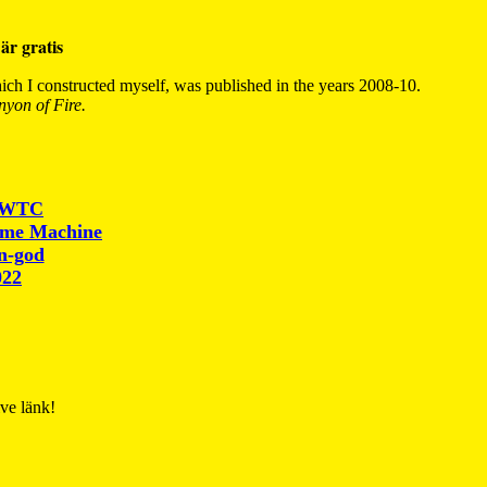
är gratis
ch I constructed myself, was published in the years 2008-10.
yon of Fire.
r WTC
ime Machine
un-god
022
ive länk!