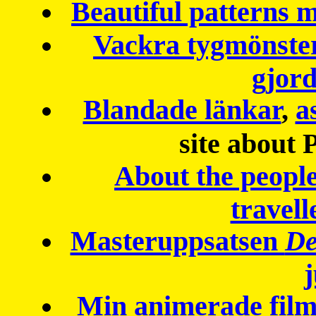
Beautiful patterns
Vackra tygmönster
gjor
Blandade länkar
,
a
site about 
About the peopl
travell
Masteruppsatsen
De
Min animerade fil