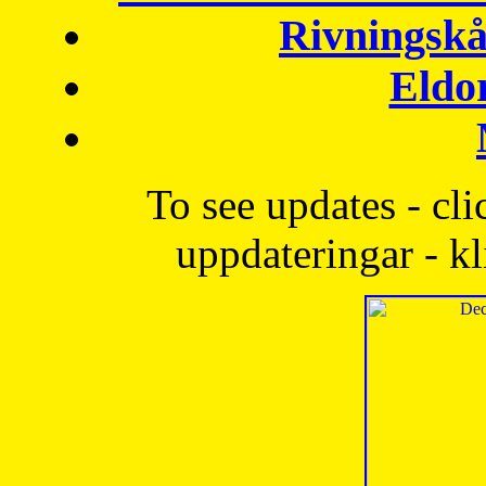
Rivningskå
Eldo
To see updates - cli
uppdateringar - kl