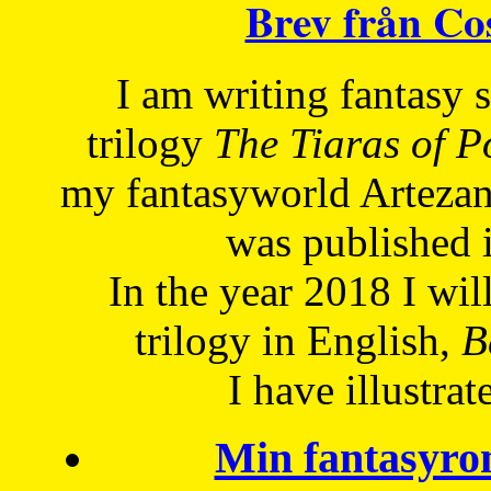
Brev från C
I am writing fantasy
trilogy
The Tiaras of 
my fantasyworld Artezan
was published 
In the year 2018 I will
trilogy in English,
Be
I have
illustrat
Min fantasyro