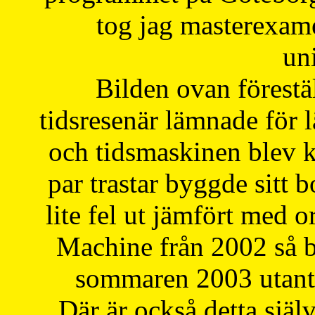
tog jag masterexa
uni
Bilden ovan förestä
tidsresenär lämnade för 
och tidsmaskinen blev k
par trastar byggde sitt b
lite fel ut jämfört med 
Machine från 2002 så be
sommaren 2003 utantil
Där är också detta själ