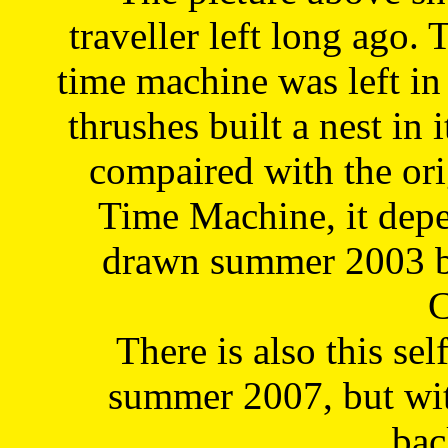
traveller left long ago. 
time machine was left in 
thrushes built a nest in 
compaired with the or
Time Machine, it depe
drawn summer 2003 by
C
There is also this sel
summer 2007, but wit
bac