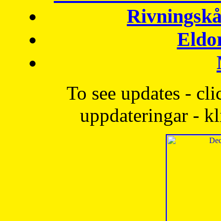
Rivningskå
Eldo
To see updates - cli
uppdateringar - kl