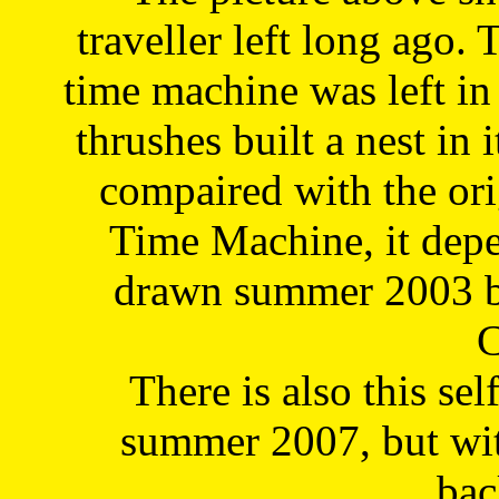
traveller left long ago. 
time machine was left in 
thrushes built a nest in 
compaired with the or
Time Machine, it depe
drawn summer 2003 by
C
There is also this sel
summer 2007, but wit
bac