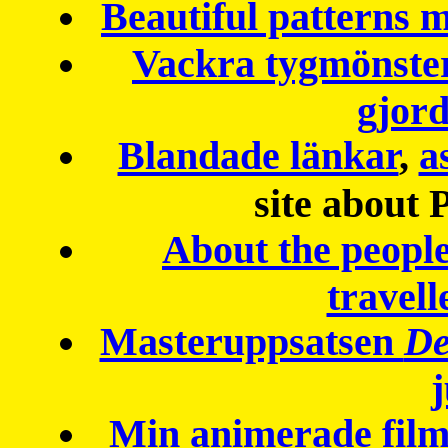
Beautiful patterns
Vackra tygmönster
gjor
Blandade länkar
,
a
site about 
About the peopl
travell
Masteruppsatsen
De
Min animerade fil