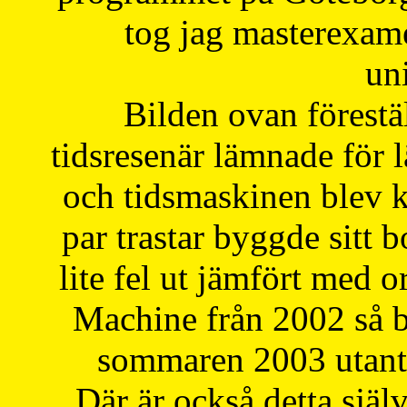
tog jag masterexa
uni
Bilden ovan förestä
tidsresenär lämnade för 
och tidsmaskinen blev k
par trastar byggde sitt b
lite fel ut jämfört med 
Machine från 2002 så be
sommaren 2003 utantil
Där är också detta själ