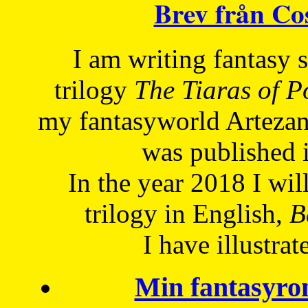
Brev från C
I am writing fantasy
trilogy
The Tiaras of 
my fantasyworld Artezan
was published 
In the year 2018 I will
trilogy in English,
Be
I have
illustrat
Min fantasyro