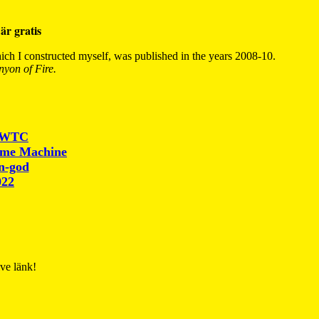
är gratis
ch I constructed myself, was published in the years 2008-10.
yon of Fire.
r WTC
ime Machine
un-god
022
ive länk!