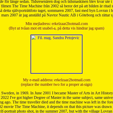
de för länge sedan. Tidsresenären dog och tidsmaskinen blev kvar ute i s
från filmen The Time Machine från 2002 så beror det på att bilden är ritad
å detta självporträttfoto taget, sommaren 2007, fast med byn Lovran i
mars 2007 är jag anställd på Navtor Nautic AB i Göteborg och rättar s
Min mejladress: erkelzaar2hotmail.com
(Byt ut tvåan mot ett snabel-a, på detta vis hindrar jag spam)
My e-mail address: erkelzaar2hotmail.com
(replace the number two for a proper at-sign)
 Sweden, in 1969. In June 2001 I became Master of Arts in Art Histor
 2022 I've got higher Degree of Master in the same subject, same univer
 ago. The time traveller died and the time machine was left in the forest'
02 movie The Time Machine, it depends on that this picture was drawn
self-portrait photo shot, in the summer 2007, but with the village Lovra