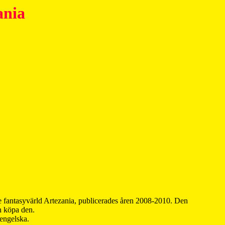
ania
 fantasyvärld Artezania, publicerades åren 2008-2010. Den
an köpa den.
 engelska.