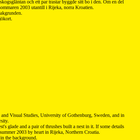
kogsgläntan och ett par trastar byggde sitt bo i den. Om en del
 sommaren 2003 utantill i Rijeka, norra Kroatien.
 bakgrunden.
jökort.
y and Visual Studies, University of Gothenburg, Sweden, and in
sity.
s glade and a pair of thrushes built a nest in it. If some details
 summer 2003 by heart in Rijeka, Northern Croatia
.
n in the background.