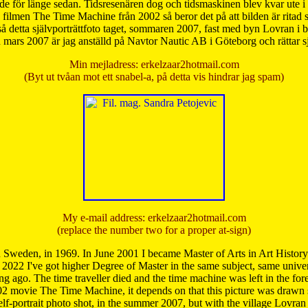
de för länge sedan. Tidsresenären dog och tidsmaskinen blev kvar ute i s
från filmen The Time Machine från 2002 så beror det på att bilden är ritad
å detta självporträttfoto taget, sommaren 2007, fast med byn Lovran i
mars 2007 är jag anställd på Navtor Nautic AB i Göteborg och rättar s
Min mejladress: erkelzaar2hotmail.com
(Byt ut tvåan mot ett snabel-a, på detta vis hindrar jag spam)
My e-mail address: erkelzaar2hotmail.com
(replace the number two for a proper at-sign)
 Sweden, in 1969. In June 2001 I became Master of Arts in Art Histor
 2022 I've got higher Degree of Master in the same subject, same univer
 ago. The time traveller died and the time machine was left in the forest'
02 movie The Time Machine, it depends on that this picture was drawn
self-portrait photo shot, in the summer 2007, but with the village Lovra