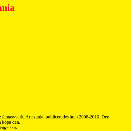
ania
 fantasyvärld Artezania, publicerades åren 2008-2010. Den
an köpa den.
 engelska.