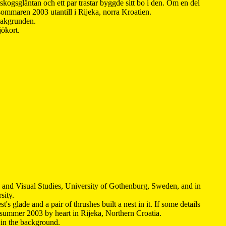
kogsgläntan och ett par trastar byggde sitt bo i den. Om en del
 sommaren 2003 utantill i Rijeka, norra Kroatien.
 bakgrunden.
jökort.
y and Visual Studies, University of Gothenburg, Sweden, and in
sity.
s glade and a pair of thrushes built a nest in it. If some details
 summer 2003 by heart in Rijeka, Northern Croatia
.
n in the background.