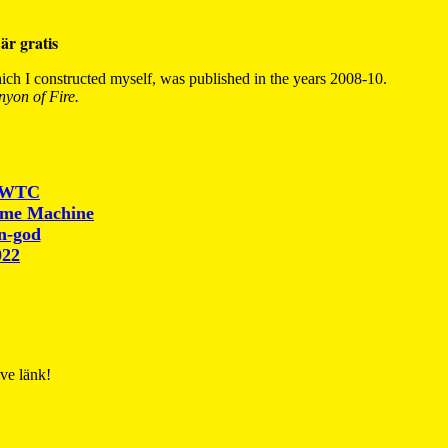
är gratis
ch I constructed myself, was published in the years 2008-10.
yon of Fire.
r WTC
ime Machine
un-god
022
ive länk!