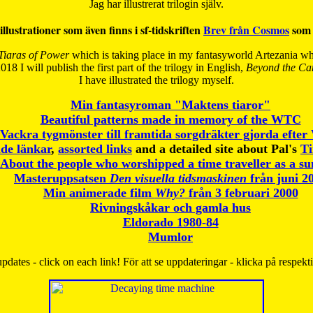
Jag har illustrerat trilogin själv.
illustrationer som även finns i sf-tidskriften
Brev från Cosmos
som 
Tiaras of Power
which is taking place in my fantasyworld Artezania whi
018 I will publish the first part of the trilogy in English,
Beyond the Can
I have
illustrated the trilogy myself.
Min fantasyroman "Maktens tiaror"
Beautiful patterns made in memory of the WTC
Vackra tygmönster till framtida sorgdräkter gjorda efte
de länkar
,
assorted links
and a detailed site about Pal's
T
About the people who worshipped a time traveller as a s
Masteruppsatsen
Den visuella tidsmaskinen
från juni 2
Min animerade film
Why?
från 3 februari 2000
Rivningskåkar och gamla hus
Eldorado 1980-84
Mumlor
pdates - click on each link! För att se uppdateringar - klicka på respekt