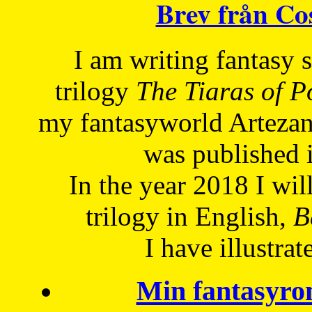
Brev från C
I am writing fantasy
trilogy
The Tiaras of 
my fantasyworld Artezan
was published 
In the year 2018 I will
trilogy in English,
Be
I have
illustrat
Min fantasyro