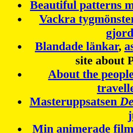
Beautiful patterns
Vackra tygmönster
gjor
Blandade länkar
,
a
site about 
About the peopl
travell
Masteruppsatsen
De
Min animerade fil