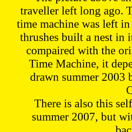
traveller left long ago. 
time machine was left in 
thrushes built a nest in 
compaired with the or
Time Machine, it depe
drawn summer 2003 by
C
There is also this sel
summer 2007, but wit
bac