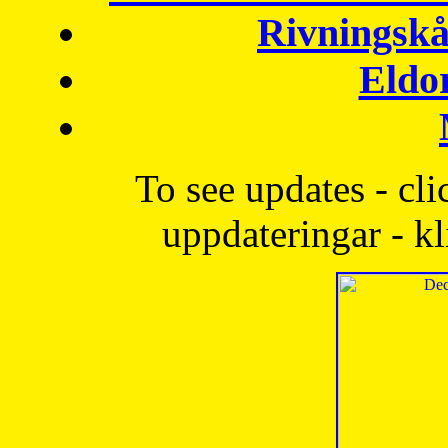
Rivningskå
Eldo
To see updates - cli
uppdateringar - kl