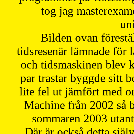
tog jag masterexa
uni
Bilden ovan förestä
tidsresenär lämnade för 
och tidsmaskinen blev k
par trastar byggde sitt b
lite fel ut jämfört med 
Machine från 2002 så be
sommaren 2003 utantil
Där är också detta själ