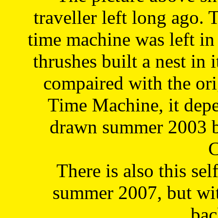
traveller left long ago. 
time machine was left in 
thrushes built a nest in 
compaired with the or
Time Machine, it depe
drawn summer 2003 by
C
There is also this sel
summer 2007, but wit
bac