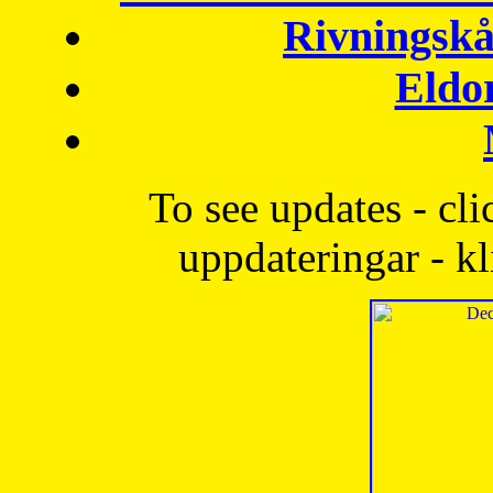
Rivningskå
Eldo
To see updates - cli
uppdateringar - kl