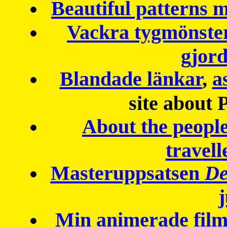
Beautiful patterns
Vackra tygmönster
gjor
Blandade länkar
,
a
site about 
About the peopl
travell
Masteruppsatsen
De
Min animerade fil