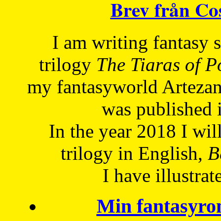
Brev från C
I am writing fantasy
trilogy
The Tiaras of 
my fantasyworld Artezan
was published 
In the year 2018 I will
trilogy in English,
Be
I have
illustrat
Min fantasyro