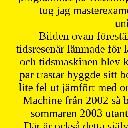
tog jag masterexa
uni
Bilden ovan förestä
tidsresenär lämnade för 
och tidsmaskinen blev k
par trastar byggde sitt b
lite fel ut jämfört med 
Machine från 2002 så be
sommaren 2003 utantil
Där är också detta själ