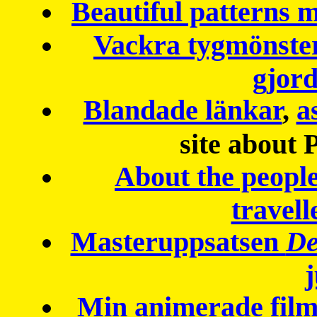
Beautiful patterns
Vackra tygmönster
gjor
Blandade länkar
,
a
site about 
About the peopl
travell
Masteruppsatsen
De
Min animerade fil