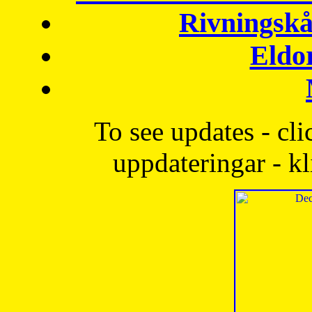
Rivningskå
Eldo
To see updates - cli
uppdateringar - kl