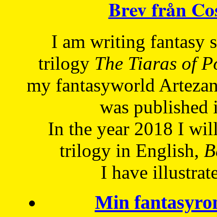
Brev från C
I am writing fantasy
trilogy
The Tiaras of 
my fantasyworld Artezan
was published 
In the year 2018 I will
trilogy in English,
Be
I have
illustrat
Min fantasyro