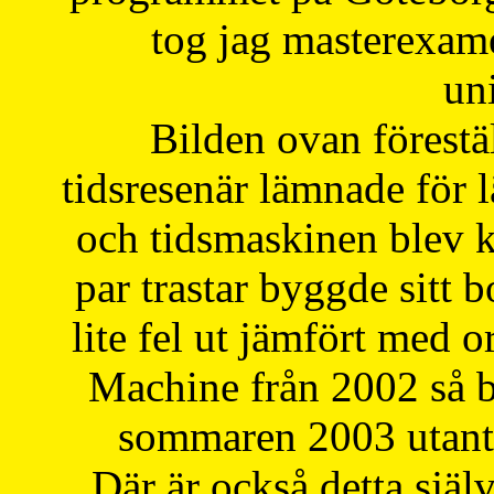
tog jag masterexa
uni
Bilden ovan förestä
tidsresenär lämnade för 
och tidsmaskinen blev k
par trastar byggde sitt b
lite fel ut jämfört med 
Machine från 2002 så be
sommaren 2003 utantil
Där är också detta själ