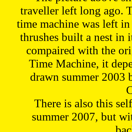
traveller left long ago. 
time machine was left in 
thrushes built a nest in 
compaired with the or
Time Machine, it depe
drawn summer 2003 by
C
There is also this sel
summer 2007, but wit
bac