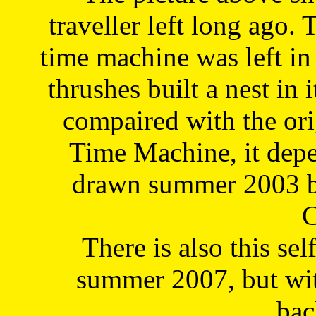
traveller left long ago. 
time machine was left in 
thrushes built a nest in 
compaired with the or
Time Machine, it depe
drawn summer 2003 by
C
There is also this sel
summer 2007, but wit
bac