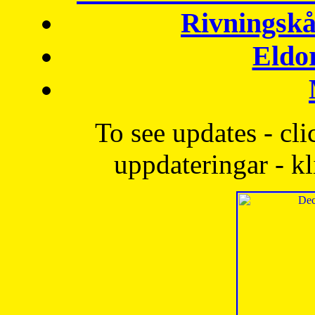
Rivningskå
Eldo
To see updates - cli
uppdateringar - kl