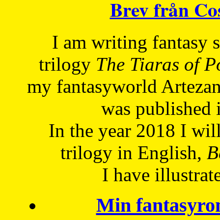
Brev från C
I am writing fantasy
trilogy
The Tiaras of 
my fantasyworld Artezan
was published 
In the year 2018 I will
trilogy in English,
Be
I have
illustrat
Min fantasyro