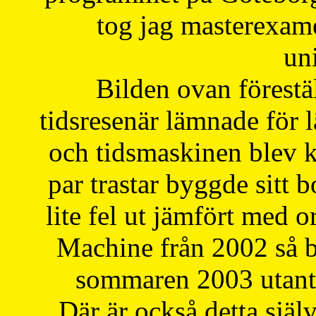
tog jag masterexa
uni
Bilden ovan förestä
tidsresenär lämnade för 
och tidsmaskinen blev k
par trastar byggde sitt b
lite fel ut jämfört med 
Machine från 2002 så be
sommaren 2003 utantil
Där är också detta själ