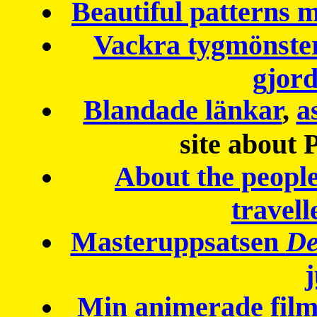
Beautiful patterns
Vackra tygmönster
gjor
Blandade länkar
,
a
site about 
About the peopl
travell
Masteruppsatsen
De
Min animerade fil