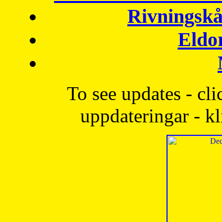
Rivningskå
Eldo
To see updates - cli
uppdateringar - kl