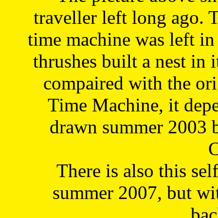
traveller left long ago. 
time machine was left in 
thrushes built a nest in 
compaired with the or
Time Machine, it depe
drawn summer 2003 by
C
There is also this sel
summer 2007, but wit
bac