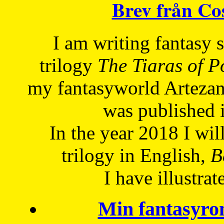
Brev från C
I am writing fantasy
trilogy
The Tiaras of 
my fantasyworld Artezan
was published 
In the year 2018 I will
trilogy in English,
Be
I have
illustrat
Min fantasyro