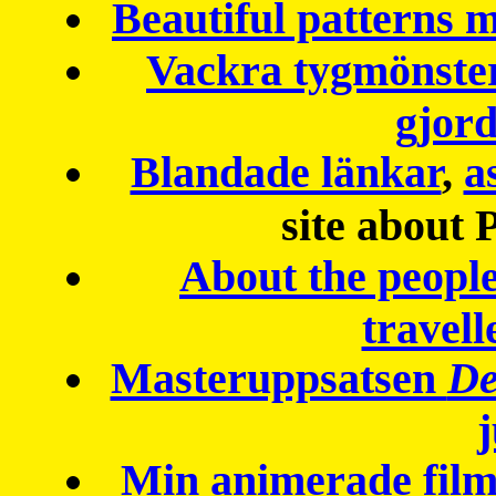
Beautiful patterns
Vackra tygmönster
gjor
Blandade länkar
,
a
site about 
About the peopl
travell
Masteruppsatsen
De
Min animerade fil