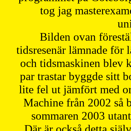
tog jag masterexa
uni
Bilden ovan förestä
tidsresenär lämnade för 
och tidsmaskinen blev k
par trastar byggde sitt b
lite fel ut jämfört med 
Machine från 2002 så be
sommaren 2003 utantil
Där är också detta själ