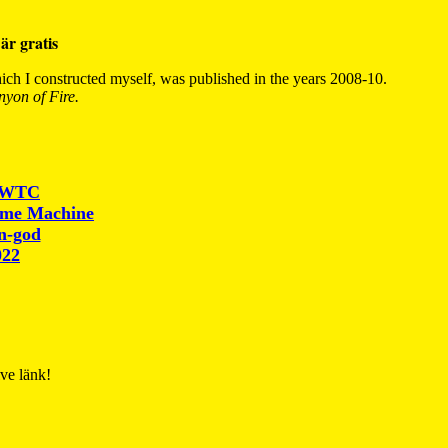
är gratis
ch I constructed myself, was published in the years 2008-10.
yon of Fire.
r WTC
ime Machine
un-god
022
ive länk!