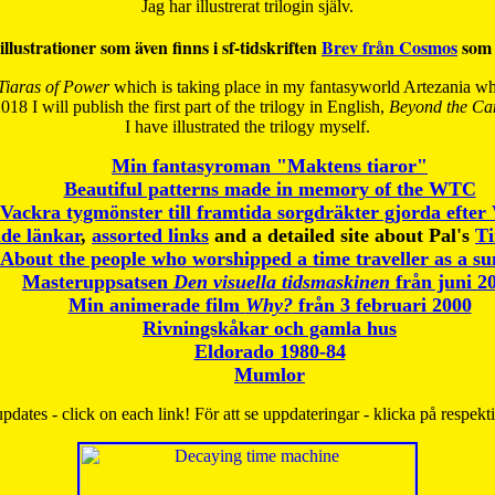
Jag har illustrerat trilogin själv.
illustrationer som även finns i sf-tidskriften
Brev från Cosmos
som 
Tiaras of Power
which is taking place in my fantasyworld Artezania whi
018 I will publish the first part of the trilogy in English,
Beyond the Can
I have
illustrated the trilogy myself.
Min fantasyroman "Maktens tiaror"
Beautiful patterns made in memory of the WTC
Vackra tygmönster till framtida sorgdräkter gjorda efte
de länkar
,
assorted links
and a detailed site about Pal's
T
About the people who worshipped a time traveller as a s
Masteruppsatsen
Den visuella tidsmaskinen
från juni 2
Min animerade film
Why?
från 3 februari 2000
Rivningskåkar och gamla hus
Eldorado 1980-84
Mumlor
pdates - click on each link! För att se uppdateringar - klicka på respekt