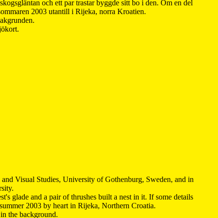
kogsgläntan och ett par trastar byggde sitt bo i den. Om en del
 sommaren 2003 utantill i Rijeka, norra Kroatien.
 bakgrunden.
jökort.
y and Visual Studies, University of Gothenburg, Sweden, and in
sity.
s glade and a pair of thrushes built a nest in it. If some details
 summer 2003 by heart in Rijeka, Northern Croatia
.
n in the background.