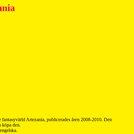
ania
 fantasyvärld Artezania, publicerades åren 2008-2010. Den
an köpa den.
 engelska.