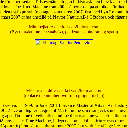
de för länge sedan. Tidsresenären dog och tidsmaskinen blev kvar ute i s
från filmen The Time Machine från 2002 så beror det på att bilden är ritad
å detta självporträttfoto taget, sommaren 2007, fast med byn Lovran i
mars 2007 är jag anställd på Navtor Nautic AB i Göteborg och rättar s
Min mejladress: erkelzaar2hotmail.com
(Byt ut tvåan mot ett snabel-a, på detta vis hindrar jag spam)
My e-mail address: erkelzaar2hotmail.com
(replace the number two for a proper at-sign)
 Sweden, in 1969. In June 2001 I became Master of Arts in Art Histor
 2022 I've got higher Degree of Master in the same subject, same univer
 ago. The time traveller died and the time machine was left in the forest'
02 movie The Time Machine, it depends on that this picture was drawn
self-portrait photo shot, in the summer 2007, but with the village Lovra