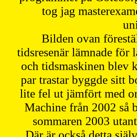
tog jag masterexa
uni
Bilden ovan förestä
tidsresenär lämnade för 
och tidsmaskinen blev k
par trastar byggde sitt b
lite fel ut jämfört med 
Machine från 2002 så be
sommaren 2003 utantil
Där är också detta själ