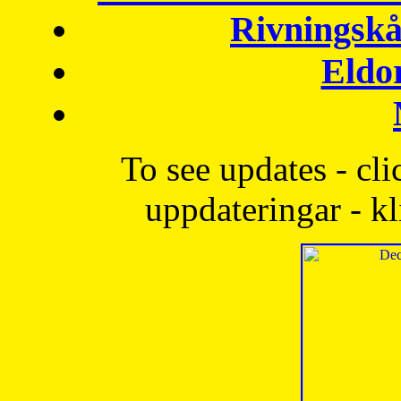
Rivningskå
Eldo
To see updates - cli
uppdateringar - kl