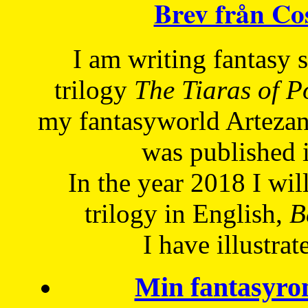
Brev från C
I am writing fantasy
trilogy
The Tiaras of 
my fantasyworld Artezan
was published 
In the year 2018 I will
trilogy in English,
Be
I have
illustrat
Min fantasyro