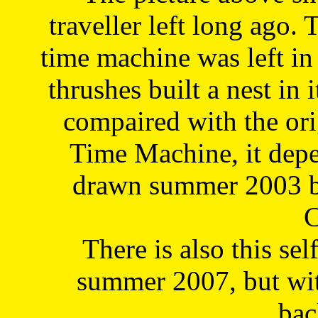
traveller left long ago. 
time machine was left in 
thrushes built a nest in 
compaired with the or
Time Machine, it depe
drawn summer 2003 by
C
There is also this sel
summer 2007, but wit
bac