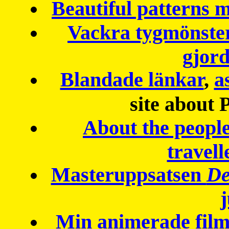
Beautiful patterns
Vackra tygmönster
gjor
Blandade länkar
,
a
site about 
About the peopl
travell
Masteruppsatsen
De
Min animerade fil