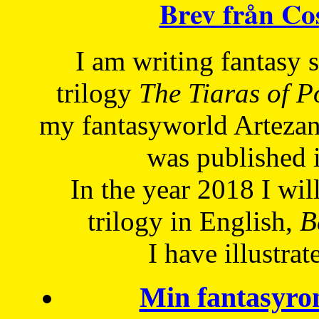
Brev från C
I am writing fantasy
trilogy
The Tiaras of 
my fantasyworld Artezan
was published 
In the year 2018 I will
trilogy in English,
Be
I have
illustrat
Min fantasyro