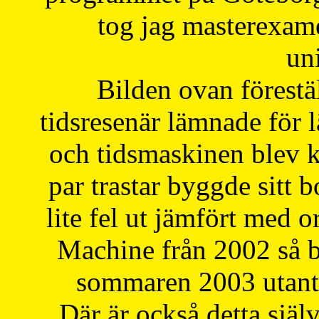
tog jag masterexa
uni
Bilden ovan förestä
tidsresenär lämnade för 
och tidsmaskinen blev k
par trastar byggde sitt b
lite fel ut jämfört med 
Machine från 2002 så be
sommaren 2003 utantil
Där är också detta själ