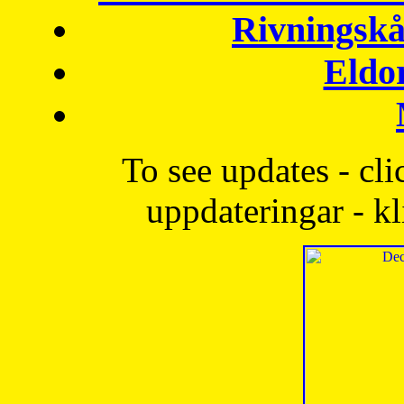
Rivningskå
Eldo
To see updates - cli
uppdateringar - kl