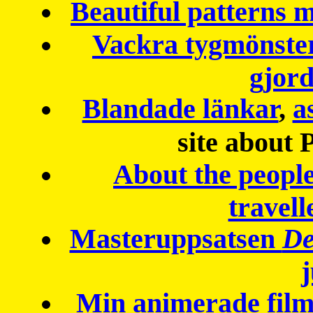
Beautiful patterns
Vackra tygmönster
gjor
Blandade länkar
,
a
site about 
About the peopl
travell
Masteruppsatsen
De
Min animerade fil