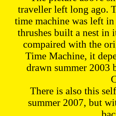
traveller left long ago. 
time machine was left in 
thrushes built a nest in 
compaired with the or
Time Machine, it depe
drawn summer 2003 by
C
There is also this sel
summer 2007, but wit
bac