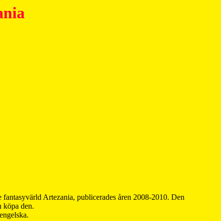
ania
 fantasyvärld Artezania, publicerades åren 2008-2010. Den
an köpa den.
 engelska.