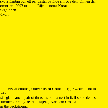
kogsgläntan och ett par trastar byggde sitt bo i den. Om en del
 sommaren 2003 utantill i Rijeka, norra Kroatien.
 bakgrunden.
jökort.
y and Visual Studies, University of Gothenburg, Sweden, and in
sity.
s glade and a pair of thrushes built a nest in it. If some details
 summer 2003 by heart in Rijeka, Northern Croatia
.
n in the background.