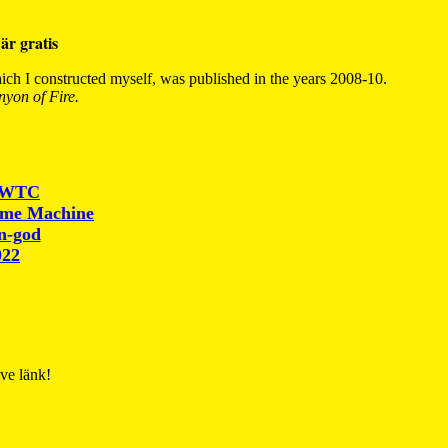
är gratis
ch I constructed myself, was published in the years 2008-10.
yon of Fire.
r WTC
ime Machine
un-god
022
ive länk!