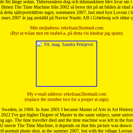
de för länge sedan. Tidsresenären dog och tidsmaskinen blev kvar ute i s
från filmen The Time Machine från 2002 så beror det på att bilden är ritad
å detta självporträttfoto taget, sommaren 2007, fast med byn Lovran i
mars 2007 är jag anställd på Navtor Nautic AB i Göteborg och rättar s
Min mejladress: erkelzaar2hotmail.com
(Byt ut tvåan mot ett snabel-a, på detta vis hindrar jag spam)
My e-mail address: erkelzaar2hotmail.com
(replace the number two for a proper at-sign)
 Sweden, in 1969. In June 2001 I became Master of Arts in Art Histor
 2022 I've got higher Degree of Master in the same subject, same univer
 ago. The time traveller died and the time machine was left in the forest'
02 movie The Time Machine, it depends on that this picture was drawn
self-portrait photo shot, in the summer 2007, but with the village Lovra