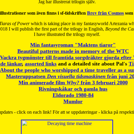
Jag har illustrerat trilogin själv.
illustrationer som även finns i sf-tidskriften
Brev från Cosmos
som 
Tiaras of Power
which is taking place in my fantasyworld Artezania whi
018 I will publish the first part of the trilogy in English,
Beyond the Can
I have
illustrated the trilogy myself.
Min fantasyroman "Maktens tiaror"
Beautiful patterns made in memory of the WTC
Vackra tygmönster till framtida sorgdräkter gjorda efte
de länkar
,
assorted links
and a detailed site about Pal's
T
About the people who worshipped a time traveller as a s
Masteruppsatsen
Den visuella tidsmaskinen
från juni 2
Min animerade film
Why?
från 3 februari 2000
Rivningskåkar och gamla hus
Eldorado 1980-84
Mumlor
pdates - click on each link! För att se uppdateringar - klicka på respekt