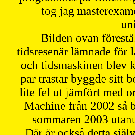
tog jag masterexa
uni
Bilden ovan förestä
tidsresenär lämnade för 
och tidsmaskinen blev k
par trastar byggde sitt b
lite fel ut jämfört med 
Machine från 2002 så be
sommaren 2003 utantil
Där är också detta själ