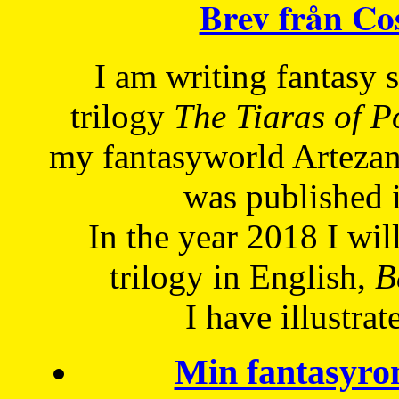
Brev från C
I am writing fantasy
trilogy
The Tiaras of 
my fantasyworld Artezan
was published 
In the year 2018 I will
trilogy in English,
Be
I have
illustrat
Min fantasyro