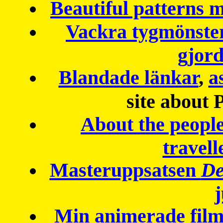
Beautiful patterns
Vackra tygmönster
gjor
Blandade länkar
,
a
site about 
About the peopl
travell
Masteruppsatsen
De
Min animerade fil