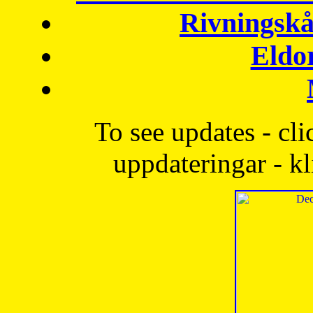
Rivningskå
Eldo
To see updates - cli
uppdateringar - kl