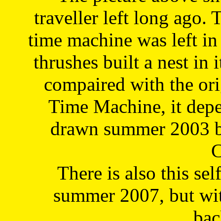
traveller left long ago. 
time machine was left in 
thrushes built a nest in 
compaired with the or
Time Machine, it depe
drawn summer 2003 by
C
There is also this sel
summer 2007, but wit
bac