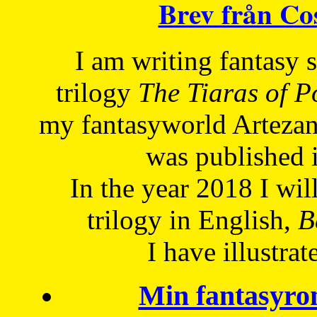
Brev från C
I am writing fantasy
trilogy
The Tiaras of 
my fantasyworld Artezan
was published 
In the year 2018 I will
trilogy in English,
Be
I have
illustrat
Min fantasyro