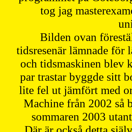
tog jag masterexa
uni
Bilden ovan förestä
tidsresenär lämnade för 
och tidsmaskinen blev k
par trastar byggde sitt b
lite fel ut jämfört med 
Machine från 2002 så be
sommaren 2003 utantil
Där är också detta själ