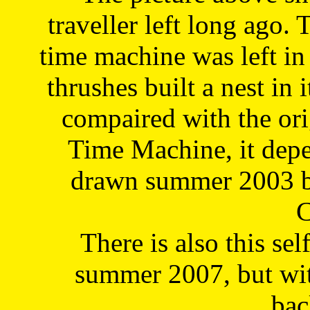
traveller left long ago. 
time machine was left in 
thrushes built a nest in 
compaired with the or
Time Machine, it depe
drawn summer 2003 by
C
There is also this sel
summer 2007, but wit
bac