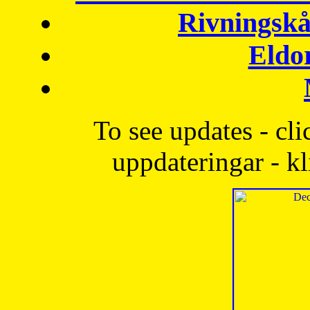
Rivningskå
Eldo
To see updates - cli
uppdateringar - kl