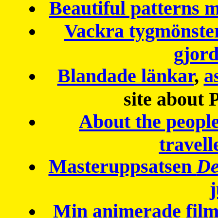
Beautiful patterns
Vackra tygmönster
gjor
Blandade länkar
,
a
site about 
About the peopl
travell
Masteruppsatsen
De
Min animerade fil