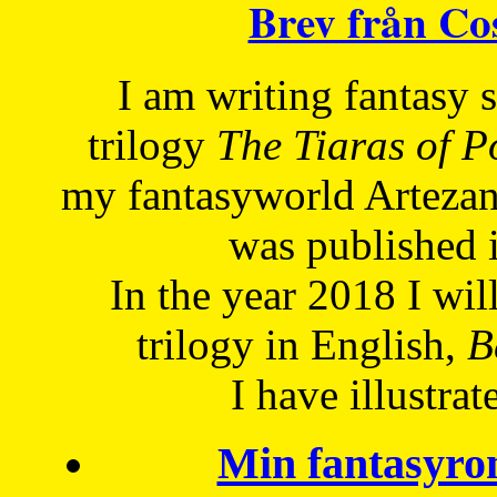
Brev från C
I am writing fantasy
trilogy
The Tiaras of 
my fantasyworld Artezan
was published 
In the year 2018 I will
trilogy in English,
Be
I have
illustrat
Min fantasyro