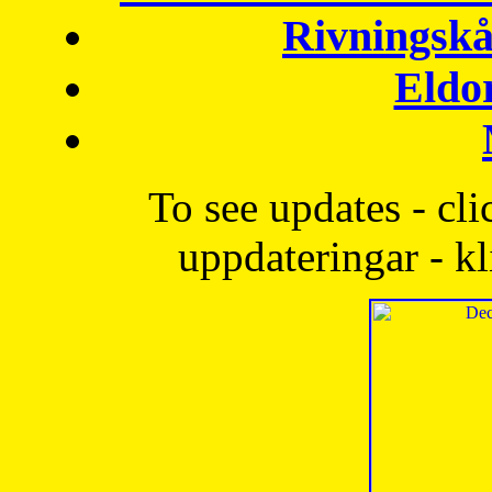
Rivningskå
Eldo
To see updates - cli
uppdateringar - kl