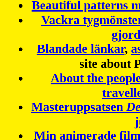
Beautiful patterns
Vackra tygmönster
gjor
Blandade länkar
,
a
site about 
About the peopl
travell
Masteruppsatsen
De
Min animerade fil