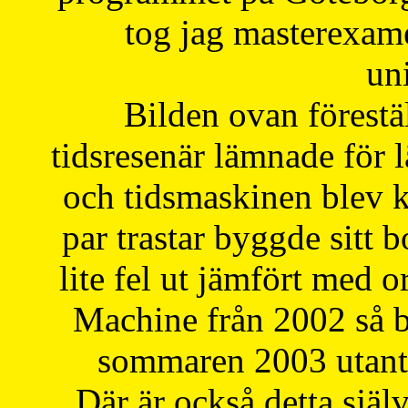
tog jag masterexa
uni
Bilden ovan förestä
tidsresenär lämnade för 
och tidsmaskinen blev k
par trastar byggde sitt b
lite fel ut jämfört med 
Machine från 2002 så be
sommaren 2003 utantil
Där är också detta själ