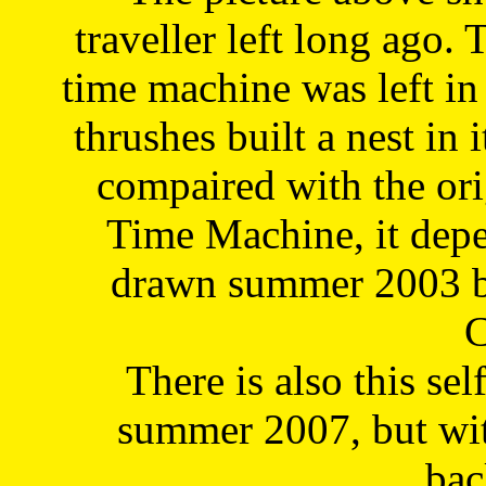
traveller left long ago. 
time machine was left in 
thrushes built a nest in 
compaired with the or
Time Machine, it depe
drawn summer 2003 by
C
There is also this sel
summer 2007, but wit
bac