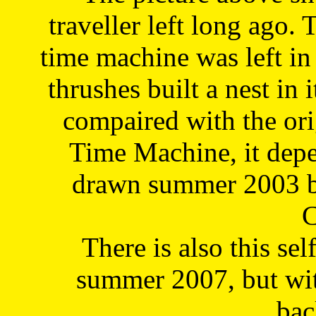
traveller left long ago. 
time machine was left in 
thrushes built a nest in 
compaired with the or
Time Machine, it depe
drawn summer 2003 by
C
There is also this sel
summer 2007, but wit
bac