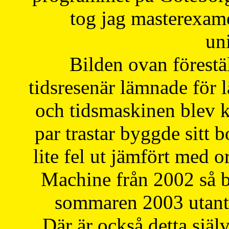
tog jag masterexa
uni
Bilden ovan förestä
tidsresenär lämnade för 
och tidsmaskinen blev k
par trastar byggde sitt b
lite fel ut jämfört med 
Machine från 2002 så be
sommaren 2003 utantil
Där är också detta själ