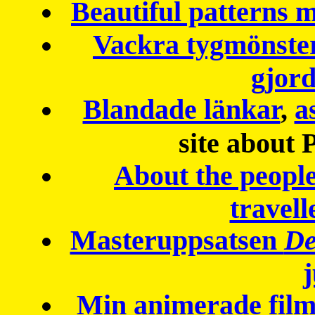
Beautiful patterns
Vackra tygmönster
gjor
Blandade länkar
,
a
site about 
About the peopl
travell
Masteruppsatsen
De
Min animerade fil