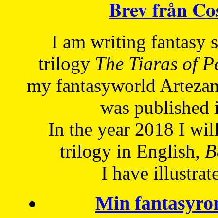
Brev från C
I am writing fantasy
trilogy
The Tiaras of 
my fantasyworld Artezan
was published 
In the year 2018 I will
trilogy in English,
Be
I have
illustrat
Min fantasyro