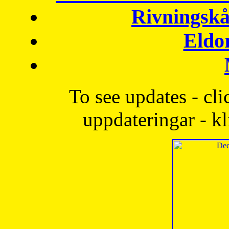
Rivningskå
Eldo
To see updates - cli
uppdateringar - kl