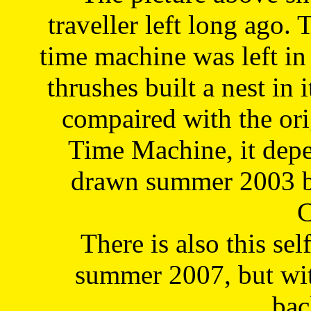
traveller left long ago. 
time machine was left in 
thrushes built a nest in 
compaired with the or
Time Machine, it depe
drawn summer 2003 by
C
There is also this sel
summer 2007, but wit
bac