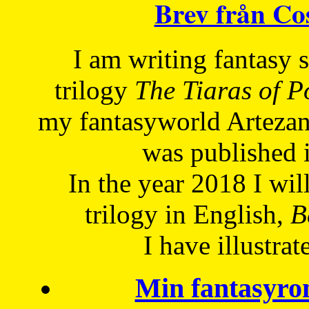
Brev från C
I am writing fantasy
trilogy
The Tiaras of 
my fantasyworld Artezan
was published 
In the year 2018 I will
trilogy in English,
Be
I have
illustrat
Min fantasyro