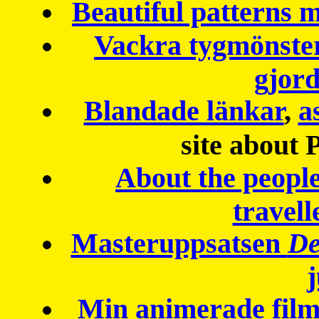
Beautiful patterns
Vackra tygmönster
gjor
Blandade länkar
,
a
site about 
About the peopl
travell
Masteruppsatsen
De
Min animerade fil