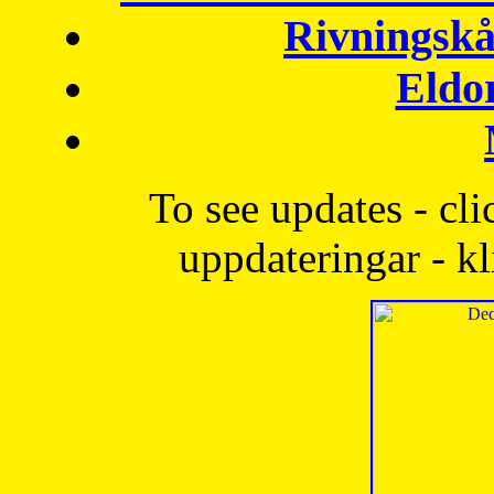
Rivningskå
Eldo
To see updates - cli
uppdateringar - kl