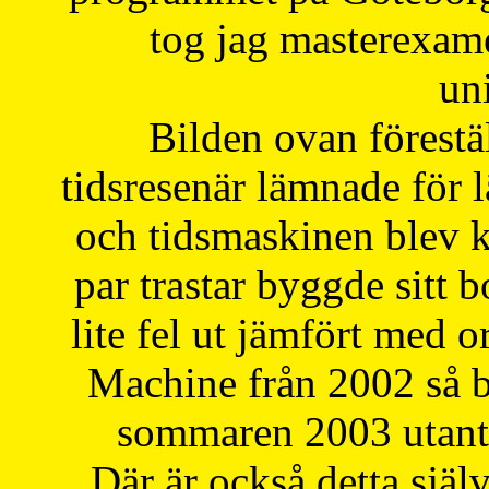
tog jag masterexa
uni
Bilden ovan förestä
tidsresenär lämnade för 
och tidsmaskinen blev k
par trastar byggde sitt b
lite fel ut jämfört med 
Machine från 2002 så be
sommaren 2003 utantil
Där är också detta själ