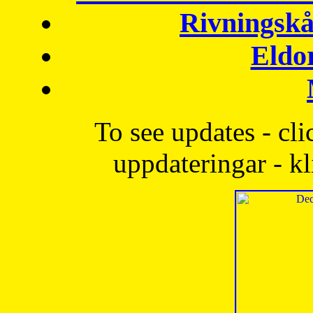
Rivningskå
Eldo
To see updates - cli
uppdateringar - kl