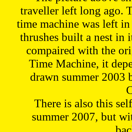
traveller left long ago. 
time machine was left in 
thrushes built a nest in 
compaired with the or
Time Machine, it depe
drawn summer 2003 by
C
There is also this sel
summer 2007, but wit
bac