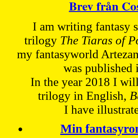
Brev från C
I am writing fantasy
trilogy
The Tiaras of 
my fantasyworld Artezan
was published 
In the year 2018 I will
trilogy in English,
Be
I have
illustrat
Min fantasyro