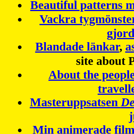
Beautiful patterns
Vackra tygmönster
gjor
Blandade länkar
,
a
site about 
About the peopl
travell
Masteruppsatsen
De
Min animerade fil