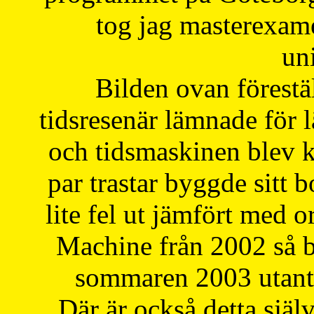
tog jag masterexa
uni
Bilden ovan förestä
tidsresenär lämnade för 
och tidsmaskinen blev k
par trastar byggde sitt b
lite fel ut jämfört med 
Machine från 2002 så be
sommaren 2003 utantil
Där är också detta själ