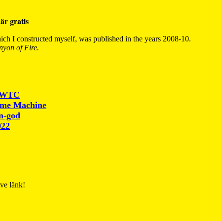
är gratis
ch I constructed myself, was published in the years 2008-10.
yon of Fire.
r WTC
ime Machine
un-god
022
ive länk!