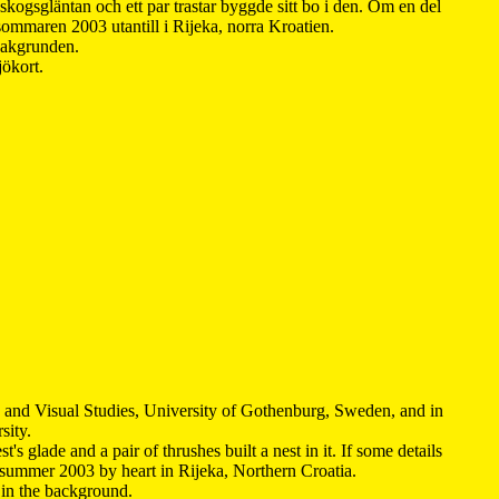
kogsgläntan och ett par trastar byggde sitt bo i den. Om en del
 sommaren 2003 utantill i Rijeka, norra Kroatien.
 bakgrunden.
jökort.
y and Visual Studies, University of Gothenburg, Sweden, and in
sity.
s glade and a pair of thrushes built a nest in it. If some details
 summer 2003 by heart in Rijeka, Northern Croatia
.
n in the background.