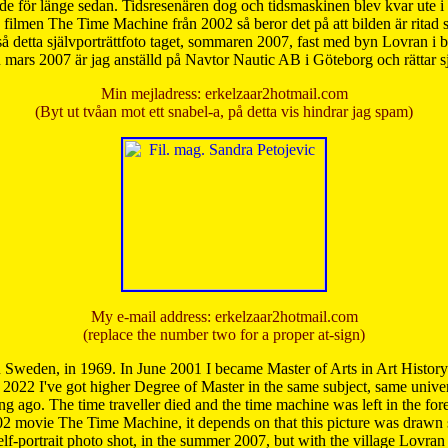
de för länge sedan. Tidsresenären dog och tidsmaskinen blev kvar ute i s
från filmen The Time Machine från 2002 så beror det på att bilden är ritad
å detta självporträttfoto taget, sommaren 2007, fast med byn Lovran i
mars 2007 är jag anställd på Navtor Nautic AB i Göteborg och rättar s
Min mejladress: erkelzaar2hotmail.com
(Byt ut tvåan mot ett snabel-a, på detta vis hindrar jag spam)
My e-mail address: erkelzaar2hotmail.com
(replace the number two for a proper at-sign)
 Sweden, in 1969. In June 2001 I became Master of Arts in Art Histor
 2022 I've got higher Degree of Master in the same subject, same univer
 ago. The time traveller died and the time machine was left in the forest'
02 movie The Time Machine, it depends on that this picture was drawn
self-portrait photo shot, in the summer 2007, but with the village Lovra