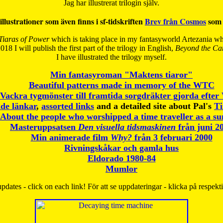
Jag har illustrerat trilogin själv.
illustrationer som även finns i sf-tidskriften
Brev från Cosmos
som 
Tiaras of Power
which is taking place in my fantasyworld Artezania whi
018 I will publish the first part of the trilogy in English,
Beyond the Can
I have
illustrated the trilogy myself.
Min fantasyroman "Maktens tiaror"
Beautiful patterns made in memory of the WTC
Vackra tygmönster till framtida sorgdräkter gjorda efte
de länkar
,
assorted links
and a detailed site about Pal's
T
About the people who worshipped a time traveller as a s
Masteruppsatsen
Den visuella tidsmaskinen
från juni 2
Min animerade film
Why?
från 3 februari 2000
Rivningskåkar och gamla hus
Eldorado 1980-84
Mumlor
pdates - click on each link! För att se uppdateringar - klicka på respekt