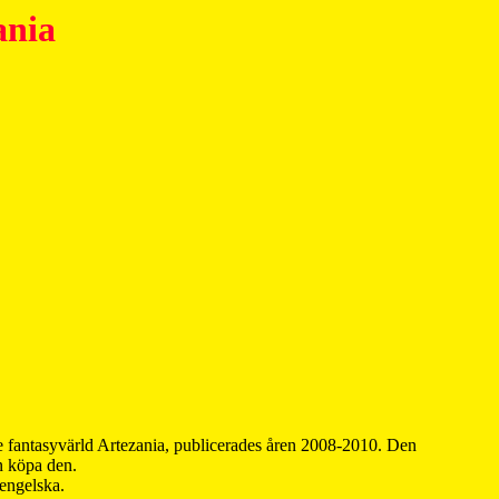
ania
 fantasyvärld Artezania, publicerades åren 2008-2010. Den
an köpa den.
 engelska.