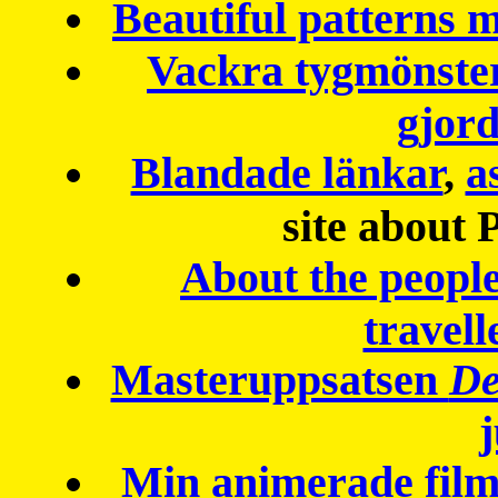
Beautiful patterns
Vackra tygmönster
gjor
Blandade länkar
,
a
site about 
About the peopl
travell
Masteruppsatsen
De
Min animerade fil