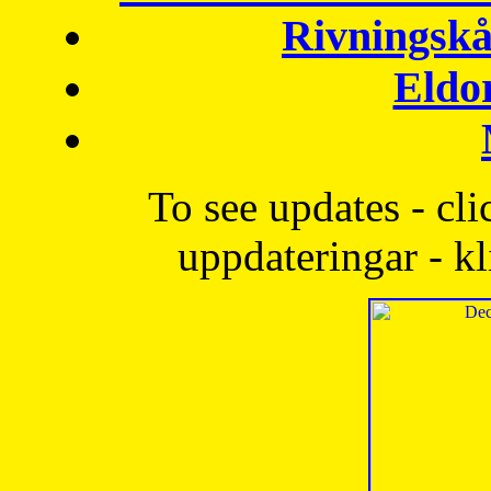
Rivningskå
Eldo
To see updates - cli
uppdateringar - kl