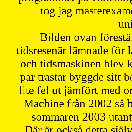
tog jag masterexa
uni
Bilden ovan förestä
tidsresenär lämnade för 
och tidsmaskinen blev k
par trastar byggde sitt b
lite fel ut jämfört med 
Machine från 2002 så be
sommaren 2003 utantil
Där är också detta själ