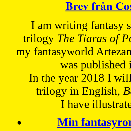
Brev från C
I am writing fantasy
trilogy
The Tiaras of 
my fantasyworld Artezan
was published 
In the year 2018 I will
trilogy in English,
Be
I have
illustrat
Min fantasyro