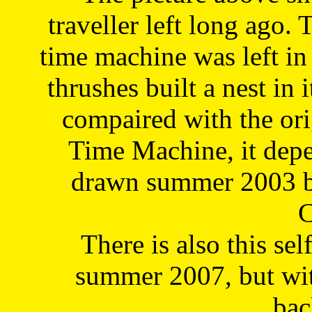
traveller left long ago. 
time machine was left in 
thrushes built a nest in 
compaired with the or
Time Machine, it depe
drawn summer 2003 by
C
There is also this sel
summer 2007, but wit
bac