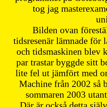
tog jag masterexa
uni
Bilden ovan förestä
tidsresenär lämnade för 
och tidsmaskinen blev k
par trastar byggde sitt b
lite fel ut jämfört med 
Machine från 2002 så be
sommaren 2003 utantil
Där är också detta själ