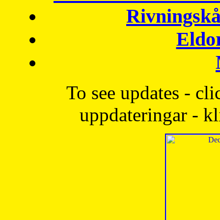
Rivningskå
Eldo
To see updates - cli
uppdateringar - kl