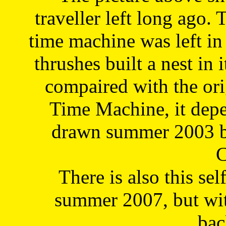
traveller left long ago. 
time machine was left in 
thrushes built a nest in 
compaired with the or
Time Machine, it depe
drawn summer 2003 by
C
There is also this sel
summer 2007, but wit
bac