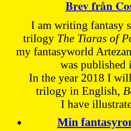
Brev från C
I am writing fantasy
trilogy
The Tiaras of 
my fantasyworld Artezan
was published 
In the year 2018 I will
trilogy in English,
Be
I have
illustrat
Min fantasyro