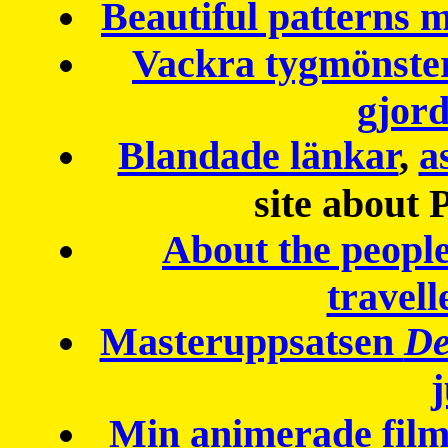
Beautiful patterns
Vackra tygmönster
gjor
Blandade länkar
,
a
site about 
About the peopl
travell
Masteruppsatsen
De
Min animerade fil