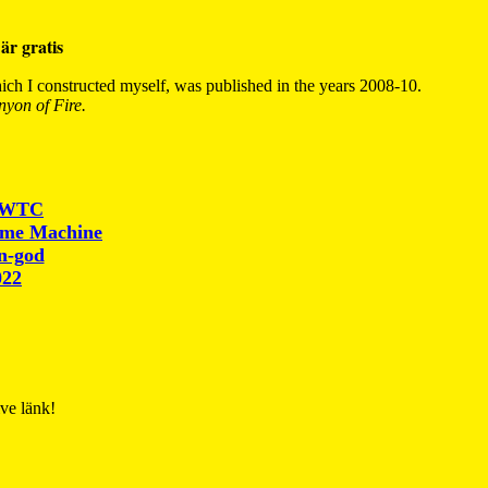
är gratis
ch I constructed myself, was published in the years 2008-10.
yon of Fire.
r WTC
ime Machine
un-god
022
ive länk!