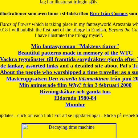
Jag har illustrerat trilogin själv.
illustrationer som även finns i sf-tidskriften
Brev från Cosmos
som 
Tiaras of Power
which is taking place in my fantasyworld Artezania whi
018 I will publish the first part of the trilogy in English,
Beyond the Can
I have
illustrated the trilogy myself.
Min fantasyroman "Maktens tiaror"
Beautiful patterns made in memory of the WTC
Vackra tygmönster till framtida sorgdräkter gjorda efte
de länkar
,
assorted links
and a detailed site about Pal's
T
About the people who worshipped a time traveller as a s
Masteruppsatsen
Den visuella tidsmaskinen
från juni 2
Min animerade film
Why?
från 3 februari 2000
Rivningskåkar och gamla hus
Eldorado 1980-84
Mumlor
pdates - click on each link! För att se uppdateringar - klicka på respekt