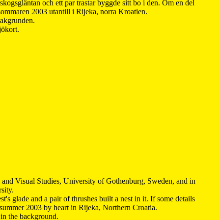
kogsgläntan och ett par trastar byggde sitt bo i den. Om en del
 sommaren 2003 utantill i Rijeka, norra Kroatien.
 bakgrunden.
jökort.
y and Visual Studies, University of Gothenburg, Sweden, and in
sity.
s glade and a pair of thrushes built a nest in it. If some details
 summer 2003 by heart in Rijeka, Northern Croatia
.
n in the background.