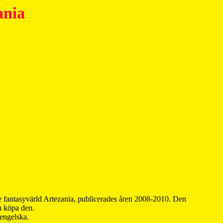
ania
 fantasyvärld Artezania, publicerades åren 2008-2010. Den
an köpa den.
 engelska.