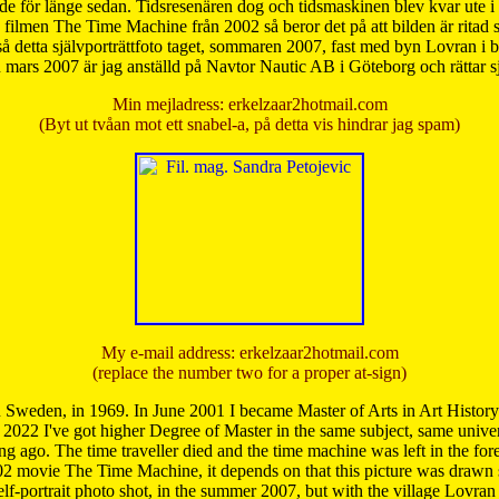
de för länge sedan. Tidsresenären dog och tidsmaskinen blev kvar ute i s
från filmen The Time Machine från 2002 så beror det på att bilden är ritad
å detta självporträttfoto taget, sommaren 2007, fast med byn Lovran i
mars 2007 är jag anställd på Navtor Nautic AB i Göteborg och rättar s
Min mejladress: erkelzaar2hotmail.com
(Byt ut tvåan mot ett snabel-a, på detta vis hindrar jag spam)
My e-mail address: erkelzaar2hotmail.com
(replace the number two for a proper at-sign)
 Sweden, in 1969. In June 2001 I became Master of Arts in Art Histor
 2022 I've got higher Degree of Master in the same subject, same univer
 ago. The time traveller died and the time machine was left in the forest'
02 movie The Time Machine, it depends on that this picture was drawn
self-portrait photo shot, in the summer 2007, but with the village Lovra