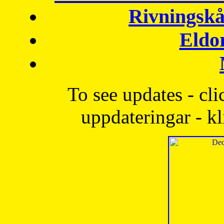
Rivningskå
Eldo
To see updates - cli
uppdateringar - kl