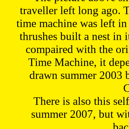
traveller left long ago. 
time machine was left in 
thrushes built a nest in 
compaired with the or
Time Machine, it depe
drawn summer 2003 by
C
There is also this sel
summer 2007, but wit
bac