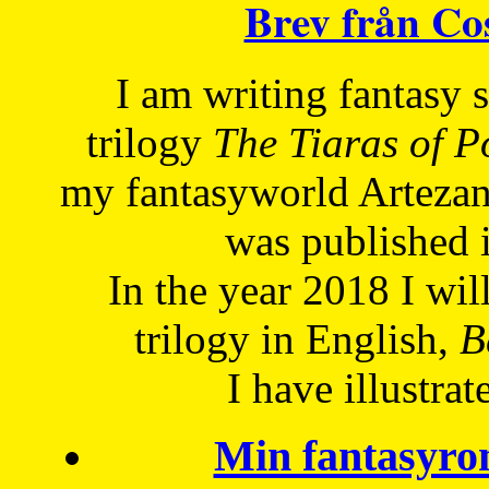
Brev från C
I am writing fantasy
trilogy
The Tiaras of 
my fantasyworld Artezan
was published 
In the year 2018 I will
trilogy in English,
Be
I have
illustrat
Min fantasyro