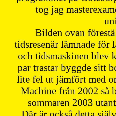
tog jag masterexa
uni
Bilden ovan förestä
tidsresenär lämnade för 
och tidsmaskinen blev k
par trastar byggde sitt b
lite fel ut jämfört med 
Machine från 2002 så be
sommaren 2003 utantil
Där är också detta själ