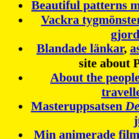
Beautiful patterns
Vackra tygmönster
gjor
Blandade länkar
,
a
site about 
About the peopl
travell
Masteruppsatsen
De
Min animerade fil