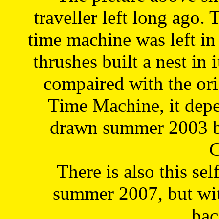
traveller left long ago. 
time machine was left in 
thrushes built a nest in 
compaired with the or
Time Machine, it depe
drawn summer 2003 by
C
There is also this sel
summer 2007, but wit
bac