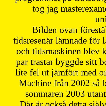
tog jag masterexa
uni
Bilden ovan förestä
tidsresenär lämnade för 
och tidsmaskinen blev k
par trastar byggde sitt b
lite fel ut jämfört med 
Machine från 2002 så be
sommaren 2003 utantil
Där är också detta själ