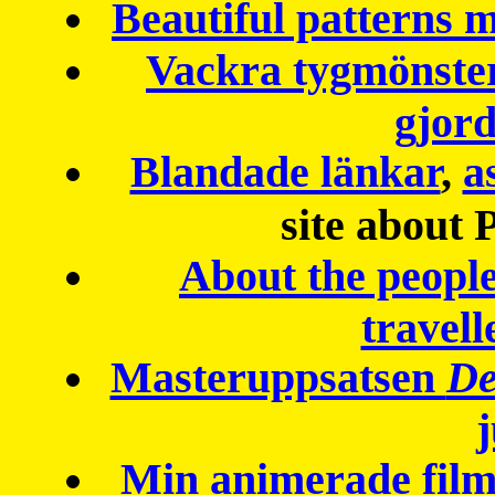
Beautiful patterns
Vackra tygmönster
gjor
Blandade länkar
,
a
site about 
About the peopl
travell
Masteruppsatsen
De
Min animerade fil