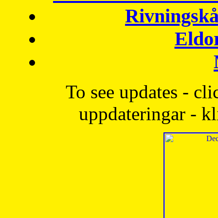
Rivningskå
Eldo
To see updates - cli
uppdateringar - kl