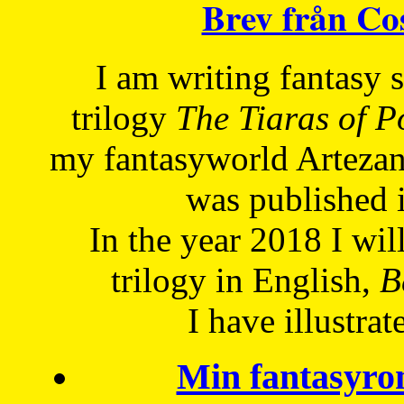
Brev från C
I am writing fantasy
trilogy
The Tiaras of 
my fantasyworld Artezan
was published 
In the year 2018 I will
trilogy in English,
Be
I have
illustrat
Min fantasyro