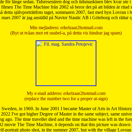
de för länge sedan. Tidsresenären dog och tidsmaskinen blev kvar ute i s
från filmen The Time Machine från 2002 så beror det på att bilden är ritad
å detta självporträttfoto taget, sommaren 2007, fast med byn Lovran i
mars 2007 är jag anställd på Navtor Nautic AB i Göteborg och rättar s
Min mejladress: erkelzaar2hotmail.com
(Byt ut tvåan mot ett snabel-a, på detta vis hindrar jag spam)
My e-mail address: erkelzaar2hotmail.com
(replace the number two for a proper at-sign)
 Sweden, in 1969. In June 2001 I became Master of Arts in Art Histor
 2022 I've got higher Degree of Master in the same subject, same univer
 ago. The time traveller died and the time machine was left in the forest'
02 movie The Time Machine, it depends on that this picture was drawn
self-portrait photo shot, in the summer 2007, but with the village Lovra