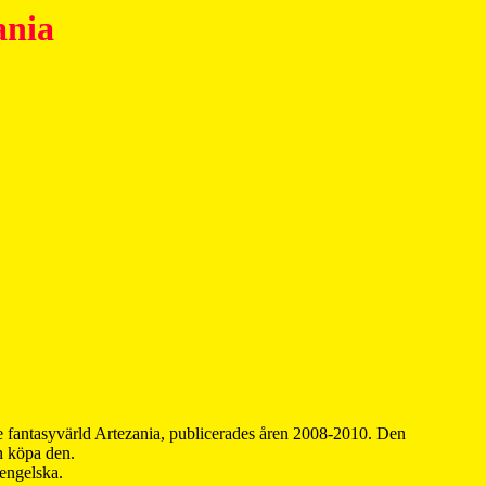
ania
 fantasyvärld Artezania, publicerades åren 2008-2010. Den
an köpa den.
 engelska.