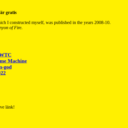
är gratis
ch I constructed myself, was published in the years 2008-10.
yon of Fire.
r WTC
ime Machine
un-god
022
ive länk!