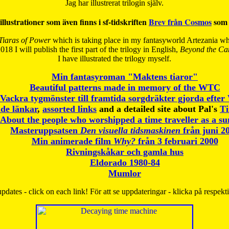
Jag har illustrerat trilogin själv.
illustrationer som även finns i sf-tidskriften
Brev från Cosmos
som 
Tiaras of Power
which is taking place in my fantasyworld Artezania whi
018 I will publish the first part of the trilogy in English,
Beyond the Can
I have
illustrated the trilogy myself.
Min fantasyroman "Maktens tiaror"
Beautiful patterns made in memory of the WTC
Vackra tygmönster till framtida sorgdräkter gjorda efte
de länkar
,
assorted links
and a detailed site about Pal's
T
About the people who worshipped a time traveller as a s
Masteruppsatsen
Den visuella tidsmaskinen
från juni 2
Min animerade film
Why?
från 3 februari 2000
Rivningskåkar och gamla hus
Eldorado 1980-84
Mumlor
pdates - click on each link! För att se uppdateringar - klicka på respekt