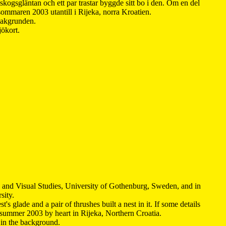
kogsgläntan och ett par trastar byggde sitt bo i den. Om en del
 sommaren 2003 utantill i Rijeka, norra Kroatien.
 bakgrunden.
jökort.
y and Visual Studies, University of Gothenburg, Sweden, and in
sity.
s glade and a pair of thrushes built a nest in it. If some details
 summer 2003 by heart in Rijeka, Northern Croatia
.
n in the background.