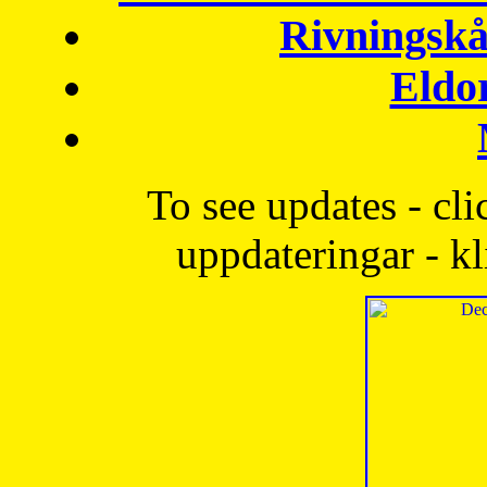
Rivningskå
Eldo
To see updates - cli
uppdateringar - kl