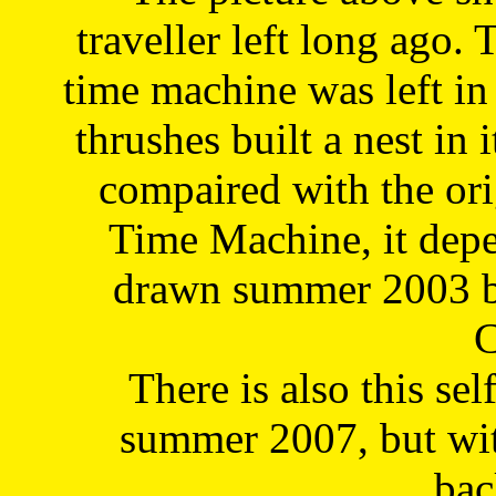
traveller left long ago. 
time machine was left in 
thrushes built a nest in 
compaired with the or
Time Machine, it depe
drawn summer 2003 by
C
There is also this sel
summer 2007, but wit
bac