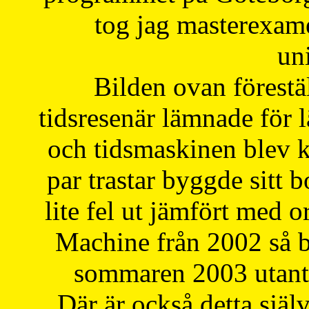
tog jag masterexa
uni
Bilden ovan förestä
tidsresenär lämnade för 
och tidsmaskinen blev k
par trastar byggde sitt b
lite fel ut jämfört med 
Machine från 2002 så be
sommaren 2003 utantil
Där är också detta själ