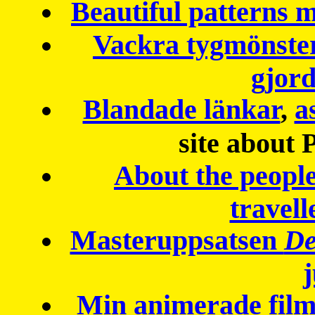
Beautiful patterns
Vackra tygmönster
gjor
Blandade länkar
,
a
site about 
About the peopl
travell
Masteruppsatsen
De
Min animerade fil