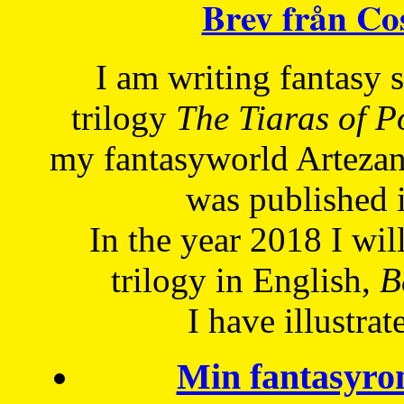
Brev från C
I am writing fantasy
trilogy
The Tiaras of 
my fantasyworld Artezan
was published 
In the year 2018 I will
trilogy in English,
Be
I have
illustrat
Min fantasyro