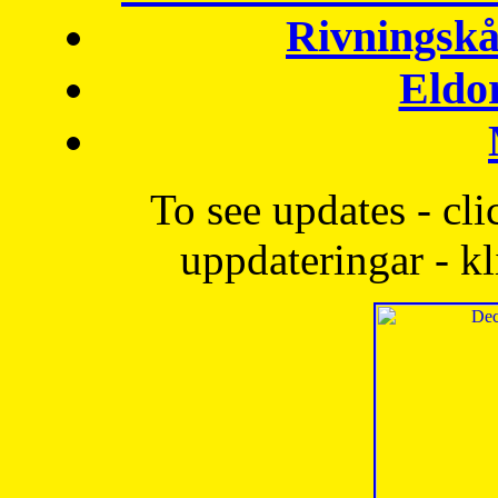
Rivningskå
Eldo
To see updates - cli
uppdateringar - kl