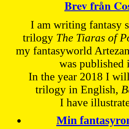
Brev från C
I am writing fantasy
trilogy
The Tiaras of 
my fantasyworld Artezan
was published 
In the year 2018 I will
trilogy in English,
Be
I have
illustrat
Min fantasyro