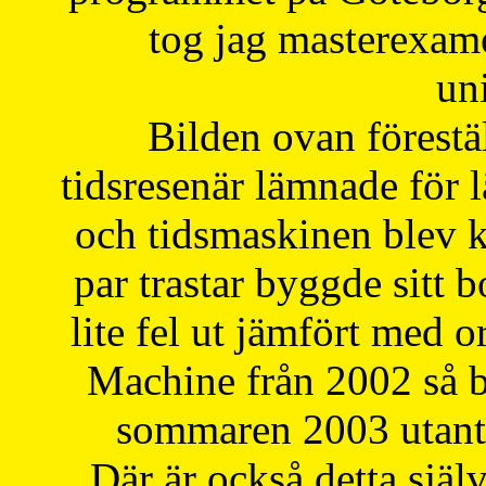
tog jag masterexa
uni
Bilden ovan förestä
tidsresenär lämnade för 
och tidsmaskinen blev k
par trastar byggde sitt b
lite fel ut jämfört med 
Machine från 2002 så be
sommaren 2003 utantil
Där är också detta själ