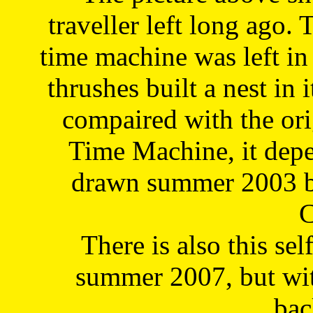
traveller left long ago. 
time machine was left in 
thrushes built a nest in 
compaired with the or
Time Machine, it depe
drawn summer 2003 by
C
There is also this sel
summer 2007, but wit
bac