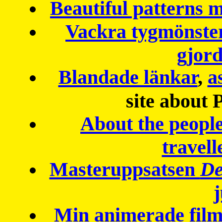
Beautiful patterns
Vackra tygmönster
gjor
Blandade länkar
,
a
site about 
About the peopl
travell
Masteruppsatsen
De
Min animerade fil