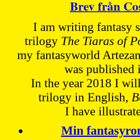
Brev från C
I am writing fantasy
trilogy
The Tiaras of 
my fantasyworld Artezan
was published 
In the year 2018 I will
trilogy in English,
Be
I have
illustrat
Min fantasyro