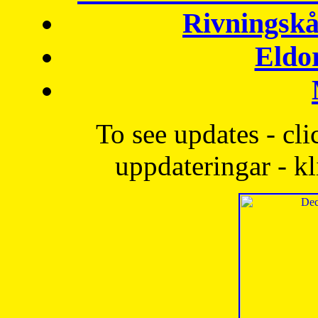
Rivningskå
Eldo
To see updates - cli
uppdateringar - kl