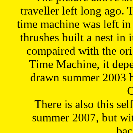
traveller left long ago. 
time machine was left in 
thrushes built a nest in 
compaired with the or
Time Machine, it depe
drawn summer 2003 by
C
There is also this sel
summer 2007, but wit
bac