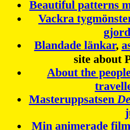
Beautiful patterns
Vackra tygmönster
gjor
Blandade länkar
,
a
site about 
About the peopl
travell
Masteruppsatsen
De
Min animerade fil