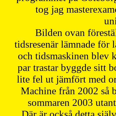
tog jag masterexa
uni
Bilden ovan förestä
tidsresenär lämnade för 
och tidsmaskinen blev k
par trastar byggde sitt b
lite fel ut jämfört med 
Machine från 2002 så be
sommaren 2003 utantil
Där är också detta själ