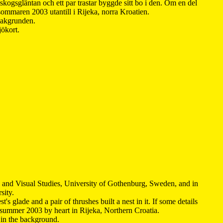
kogsgläntan och ett par trastar byggde sitt bo i den. Om en del
 sommaren 2003 utantill i Rijeka, norra Kroatien.
 bakgrunden.
jökort.
y and Visual Studies, University of Gothenburg, Sweden, and in
sity.
s glade and a pair of thrushes built a nest in it. If some details
 summer 2003 by heart in Rijeka, Northern Croatia
.
n in the background.