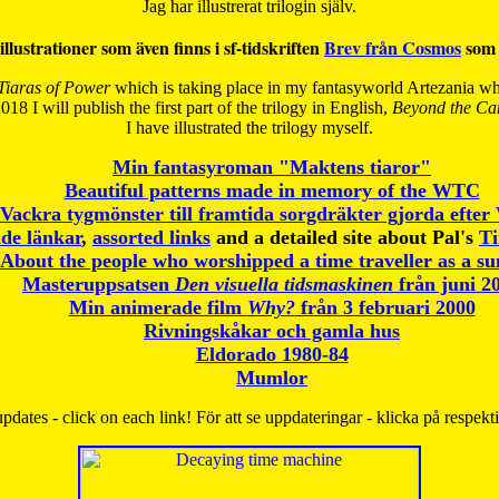
Jag har illustrerat trilogin själv.
illustrationer som även finns i sf-tidskriften
Brev från Cosmos
som 
Tiaras of Power
which is taking place in my fantasyworld Artezania whi
018 I will publish the first part of the trilogy in English,
Beyond the Can
I have
illustrated the trilogy myself.
Min fantasyroman "Maktens tiaror"
Beautiful patterns made in memory of the WTC
Vackra tygmönster till framtida sorgdräkter gjorda efte
de länkar
,
assorted links
and a detailed site about Pal's
T
About the people who worshipped a time traveller as a s
Masteruppsatsen
Den visuella tidsmaskinen
från juni 2
Min animerade film
Why?
från 3 februari 2000
Rivningskåkar och gamla hus
Eldorado 1980-84
Mumlor
pdates - click on each link! För att se uppdateringar - klicka på respekt