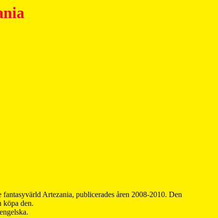
ania
 fantasyvärld Artezania, publicerades åren 2008-2010. Den
an köpa den.
 engelska.