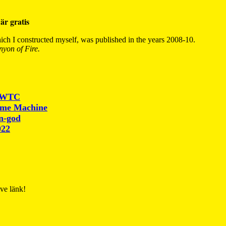
är gratis
ch I constructed myself, was published in the years 2008-10.
yon of Fire.
r WTC
ime Machine
un-god
022
ive länk!