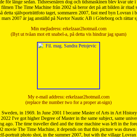
de för länge sedan. Tidsresenären dog och tidsmaskinen blev kvar ute i s
från filmen The Time Machine från 2002 så beror det på att bilden är ritad
å detta självporträttfoto taget, sommaren 2007, fast med byn Lovran i
mars 2007 är jag anställd på Navtor Nautic AB i Göteborg och rättar s
Min mejladress: erkelzaar2hotmail.com
(Byt ut tvåan mot ett snabel-a, på detta vis hindrar jag spam)
My e-mail address: erkelzaar2hotmail.com
(replace the number two for a proper at-sign)
 Sweden, in 1969. In June 2001 I became Master of Arts in Art Histor
 2022 I've got higher Degree of Master in the same subject, same univer
 ago. The time traveller died and the time machine was left in the forest'
02 movie The Time Machine, it depends on that this picture was drawn
self-portrait photo shot, in the summer 2007, but with the village Lovra