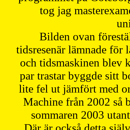
tog jag masterexa
uni
Bilden ovan förestä
tidsresenär lämnade för 
och tidsmaskinen blev k
par trastar byggde sitt b
lite fel ut jämfört med 
Machine från 2002 så be
sommaren 2003 utantil
Där är också detta själ