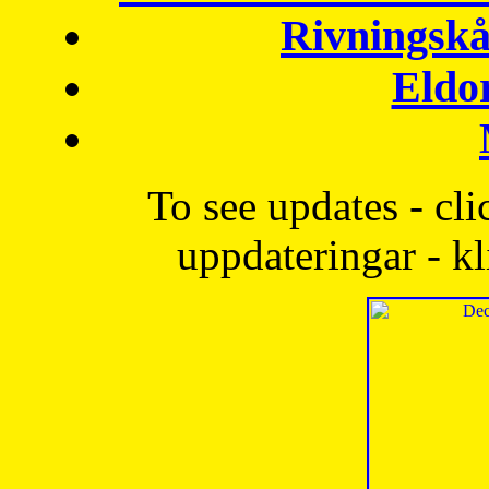
Rivningskå
Eldo
To see updates - cli
uppdateringar - kl