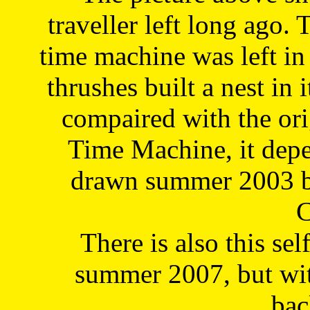
traveller left long ago. 
time machine was left in 
thrushes built a nest in 
compaired with the or
Time Machine, it depe
drawn summer 2003 by
C
There is also this sel
summer 2007, but wit
bac