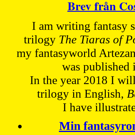
Brev från C
I am writing fantasy
trilogy
The Tiaras of 
my fantasyworld Artezan
was published 
In the year 2018 I will
trilogy in English,
Be
I have
illustrat
Min fantasyro