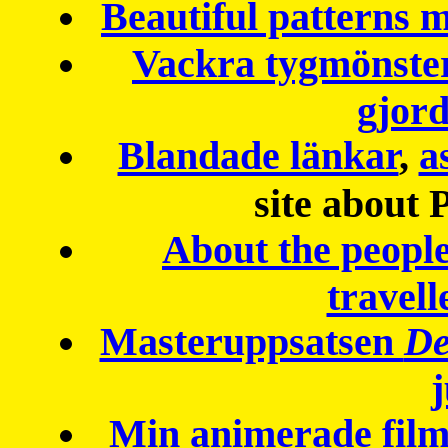
Beautiful patterns
Vackra tygmönster
gjor
Blandade länkar
,
a
site about 
About the peopl
travell
Masteruppsatsen
De
Min animerade fil