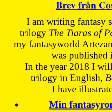
Brev från C
I am writing fantasy
trilogy
The Tiaras of 
my fantasyworld Artezan
was published 
In the year 2018 I will
trilogy in English,
Be
I have
illustrat
Min fantasyro