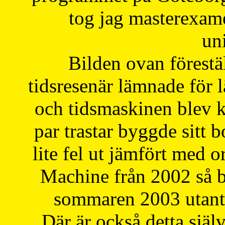
tog jag masterexa
uni
Bilden ovan förestä
tidsresenär lämnade för 
och tidsmaskinen blev k
par trastar byggde sitt b
lite fel ut jämfört med 
Machine från 2002 så be
sommaren 2003 utantil
Där är också detta själ