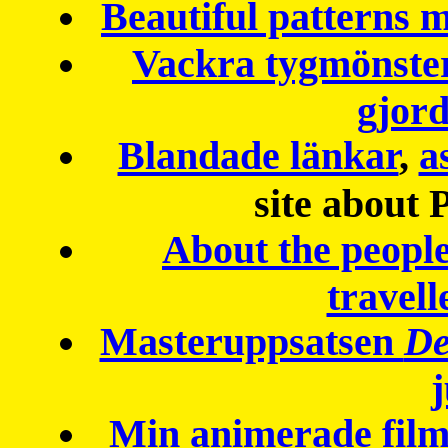
Beautiful patterns
Vackra tygmönster
gjor
Blandade länkar
,
a
site about 
About the peopl
travell
Masteruppsatsen
De
Min animerade fil