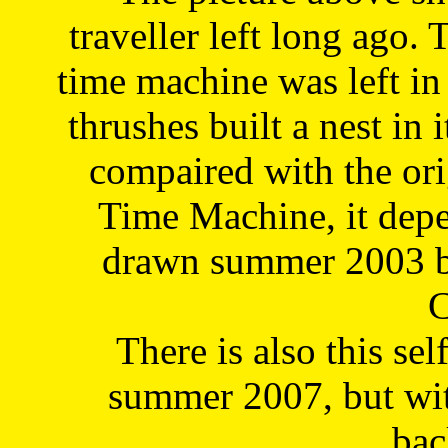
traveller left long ago. 
time machine was left in 
thrushes built a nest in 
compaired with the or
Time Machine, it depe
drawn summer 2003 by
C
There is also this sel
summer 2007, but wit
bac