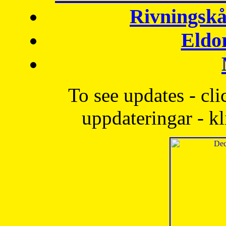
Rivningskå
Eldo
To see updates - cli
uppdateringar - kl