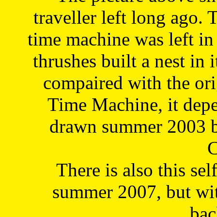
traveller left long ago. 
time machine was left in 
thrushes built a nest in 
compaired with the or
Time Machine, it depe
drawn summer 2003 by
C
There is also this sel
summer 2007, but wit
bac