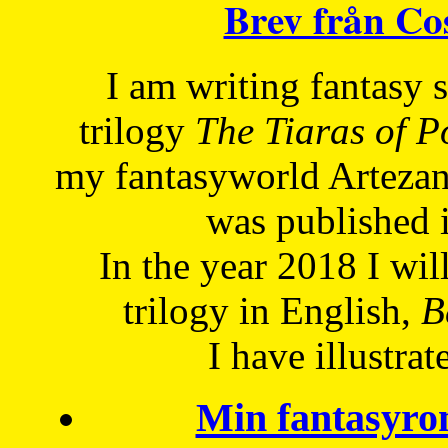
Brev från C
I am writing fantasy
trilogy
The Tiaras of 
my fantasyworld Artezan
was published 
In the year 2018 I will
trilogy in English,
Be
I have
illustrat
Min fantasyro