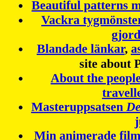
Beautiful patterns
Vackra tygmönster
gjor
Blandade länkar
,
a
site about 
About the peopl
travell
Masteruppsatsen
De
Min animerade fil