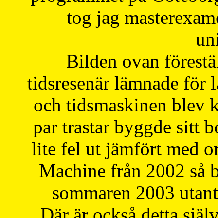
tog jag masterexa
uni
Bilden ovan förestä
tidsresenär lämnade för 
och tidsmaskinen blev k
par trastar byggde sitt b
lite fel ut jämfört med 
Machine från 2002 så be
sommaren 2003 utantil
Där är också detta själ