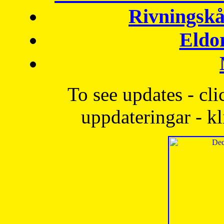
Rivningskå
Eldo
To see updates - cli
uppdateringar - kl