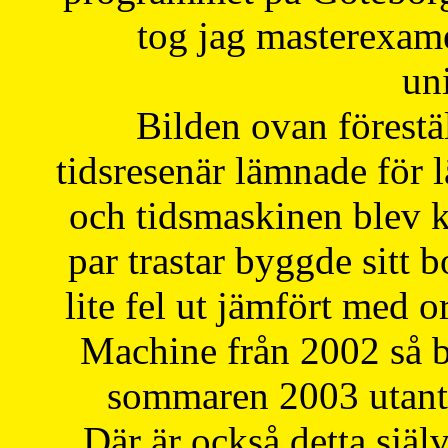
tog jag masterexa
uni
Bilden ovan förestä
tidsresenär lämnade för 
och tidsmaskinen blev k
par trastar byggde sitt b
lite fel ut jämfört med 
Machine från 2002 så be
sommaren 2003 utantil
Där är också detta själ