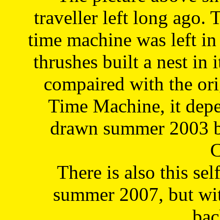
traveller left long ago. 
time machine was left in 
thrushes built a nest in 
compaired with the or
Time Machine, it depe
drawn summer 2003 by
C
There is also this sel
summer 2007, but wit
bac