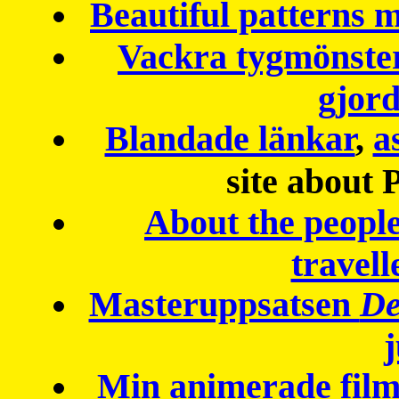
Beautiful patterns
Vackra tygmönster
gjor
Blandade länkar
,
a
site about 
About the peopl
travell
Masteruppsatsen
De
Min animerade fil