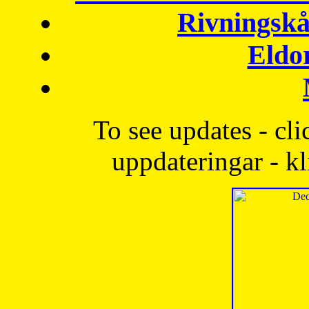
Rivningskå
Eldo
To see updates - cli
uppdateringar - kl