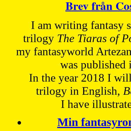
Brev från C
I am writing fantasy
trilogy
The Tiaras of 
my fantasyworld Artezan
was published 
In the year 2018 I will
trilogy in English,
Be
I have
illustrat
Min fantasyro