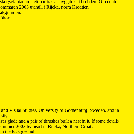
kogsgläntan och ett par trastar byggde sitt bo i den. Om en del
 sommaren 2003 utantill i Rijeka, norra Kroatien.
 bakgrunden.
jökort.
y and Visual Studies, University of Gothenburg, Sweden, and in
sity.
s glade and a pair of thrushes built a nest in it. If some details
 summer 2003 by heart in Rijeka, Northern Croatia
.
n in the background.