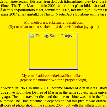
de för länge sedan. Tidsresenären dog och tidsmaskinen blev kvar ute i s
från filmen The Time Machine från 2002 så beror det på att bilden är ritad
å detta självporträttfoto taget, sommaren 2007, fast med byn Lovran i
mars 2007 är jag anställd på Navtor Nautic AB i Göteborg och rättar s
Min mejladress: erkelzaar2hotmail.com
(Byt ut tvåan mot ett snabel-a, på detta vis hindrar jag spam)
My e-mail address: erkelzaar2hotmail.com
(replace the number two for a proper at-sign)
 Sweden, in 1969. In June 2001 I became Master of Arts in Art Histor
 2022 I've got higher Degree of Master in the same subject, same univer
 ago. The time traveller died and the time machine was left in the forest'
02 movie The Time Machine, it depends on that this picture was drawn
self-portrait photo shot, in the summer 2007, but with the village Lovra