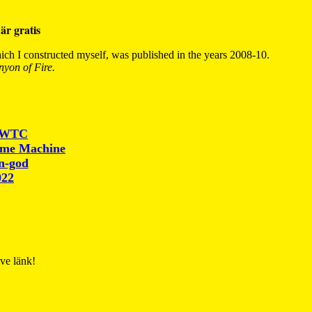
är gratis
ch I constructed myself, was published in the years 2008-10.
yon of Fire.
r WTC
ime Machine
un-god
022
ive länk!