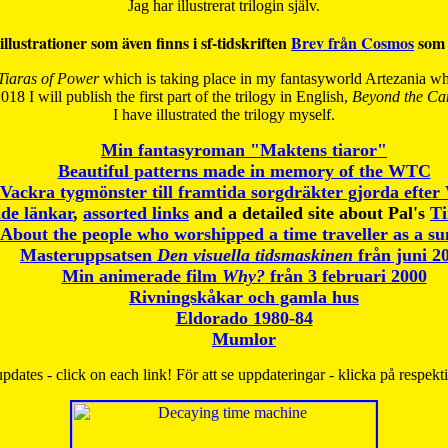
Jag har illustrerat trilogin själv.
illustrationer som även finns i sf-tidskriften
Brev från Cosmos
som 
Tiaras of Power
which is taking place in my fantasyworld Artezania whi
018 I will publish the first part of the trilogy in English,
Beyond the Can
I have
illustrated the trilogy myself.
Min fantasyroman "Maktens tiaror"
Beautiful patterns made in memory of the WTC
Vackra tygmönster till framtida sorgdräkter gjorda efte
de länkar
,
assorted links
and a detailed site about Pal's
T
About the people who worshipped a time traveller as a s
Masteruppsatsen
Den visuella tidsmaskinen
från juni 2
Min animerade film
Why?
från 3 februari 2000
Rivningskåkar och gamla hus
Eldorado 1980-84
Mumlor
pdates - click on each link! För att se uppdateringar - klicka på respekt