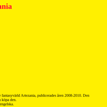
ania
 fantasyvärld Artezania, publicerades åren 2008-2010. Den
an köpa den.
 engelska.