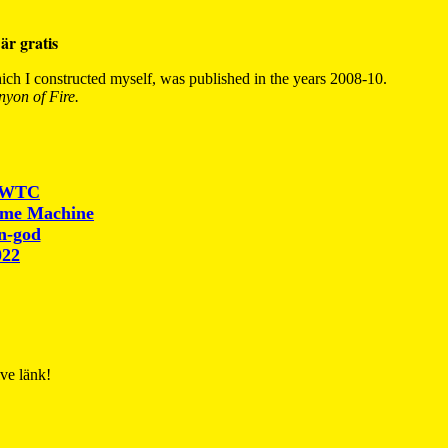
är gratis
ch I constructed myself, was published in the years 2008-10.
yon of Fire.
r WTC
ime Machine
un-god
022
ive länk!