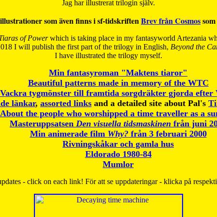
Jag har illustrerat trilogin själv.
illustrationer som även finns i sf-tidskriften
Brev från Cosmos
som 
Tiaras of Power
which is taking place in my fantasyworld Artezania whi
018 I will publish the first part of the trilogy in English,
Beyond the Can
I have
illustrated the trilogy myself.
Min fantasyroman "Maktens tiaror"
Beautiful patterns made in memory of the WTC
Vackra tygmönster till framtida sorgdräkter gjorda efte
de länkar
,
assorted links
and a detailed site about Pal's
T
About the people who worshipped a time traveller as a s
Masteruppsatsen
Den visuella tidsmaskinen
från juni 2
Min animerade film
Why?
från 3 februari 2000
Rivningskåkar och gamla hus
Eldorado 1980-84
Mumlor
pdates - click on each link! För att se uppdateringar - klicka på respekt