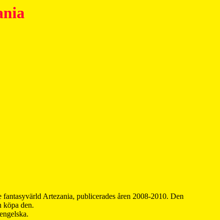
ania
 fantasyvärld Artezania, publicerades åren 2008-2010. Den
an köpa den.
 engelska.