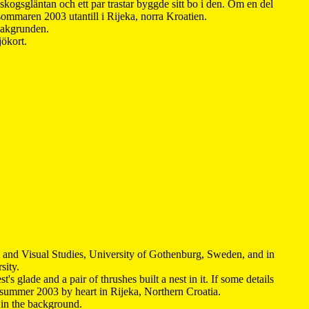
kogsgläntan och ett par trastar byggde sitt bo i den. Om en del
 sommaren 2003 utantill i Rijeka, norra Kroatien.
 bakgrunden.
jökort.
y and Visual Studies, University of Gothenburg, Sweden, and in
sity.
s glade and a pair of thrushes built a nest in it. If some details
 summer 2003 by heart in Rijeka, Northern Croatia
.
n in the background.