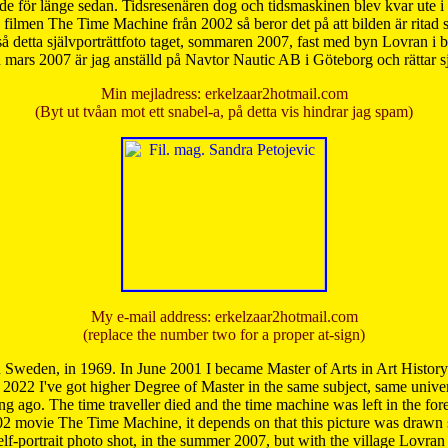
de för länge sedan. Tidsresenären dog och tidsmaskinen blev kvar ute i s
från filmen The Time Machine från 2002 så beror det på att bilden är ritad
å detta självporträttfoto taget, sommaren 2007, fast med byn Lovran i
mars 2007 är jag anställd på Navtor Nautic AB i Göteborg och rättar s
Min mejladress: erkelzaar2hotmail.com
(Byt ut tvåan mot ett snabel-a, på detta vis hindrar jag spam)
My e-mail address: erkelzaar2hotmail.com
(replace the number two for a proper at-sign)
 Sweden, in 1969. In June 2001 I became Master of Arts in Art Histor
 2022 I've got higher Degree of Master in the same subject, same univer
 ago. The time traveller died and the time machine was left in the forest'
02 movie The Time Machine, it depends on that this picture was drawn
self-portrait photo shot, in the summer 2007, but with the village Lovra