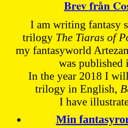
Brev från C
I am writing fantasy
trilogy
The Tiaras of 
my fantasyworld Artezan
was published 
In the year 2018 I will
trilogy in English,
Be
I have
illustrat
Min fantasyro