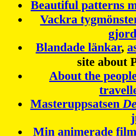
Beautiful patterns
Vackra tygmönster
gjor
Blandade länkar
,
a
site about 
About the peopl
travell
Masteruppsatsen
De
Min animerade fil