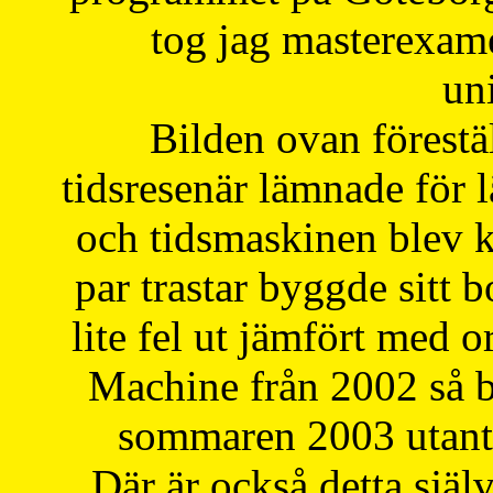
tog jag masterexa
uni
Bilden ovan förestä
tidsresenär lämnade för 
och tidsmaskinen blev k
par trastar byggde sitt b
lite fel ut jämfört med 
Machine från 2002 så be
sommaren 2003 utantil
Där är också detta själ