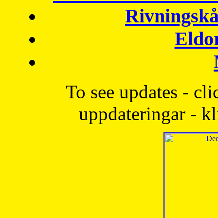
Rivningskå
Eldo
To see updates - cli
uppdateringar - kl