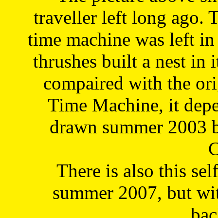
traveller left long ago. 
time machine was left in 
thrushes built a nest in 
compaired with the or
Time Machine, it depe
drawn summer 2003 by
C
There is also this sel
summer 2007, but wit
bac