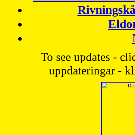
Rivningskå
Eldo
To see updates - cli
uppdateringar - kl