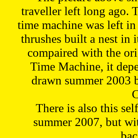
traveller left long ago. 
time machine was left in 
thrushes built a nest in 
compaired with the or
Time Machine, it depe
drawn summer 2003 by
C
There is also this sel
summer 2007, but wit
bac