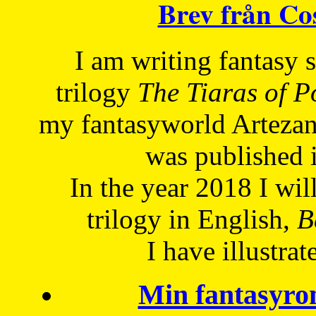
Brev från C
I am writing fantasy
trilogy
The Tiaras of 
my fantasyworld Artezan
was published 
In the year 2018 I will
trilogy in English,
Be
I have
illustrat
Min fantasyro