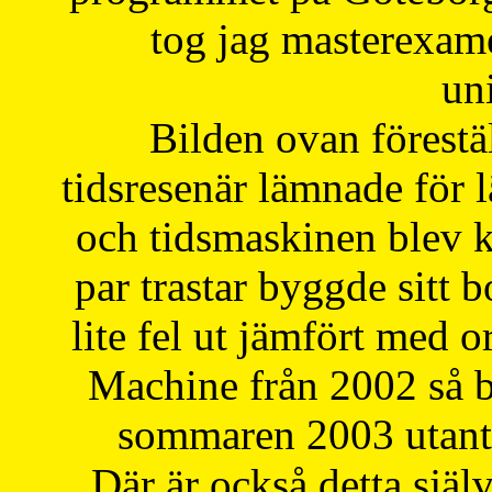
tog jag masterexa
uni
Bilden ovan förestä
tidsresenär lämnade för 
och tidsmaskinen blev k
par trastar byggde sitt b
lite fel ut jämfört med 
Machine från 2002 så be
sommaren 2003 utantil
Där är också detta själ