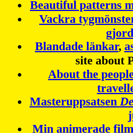
Beautiful patterns
Vackra tygmönster
gjor
Blandade länkar
,
a
site about 
About the peopl
travell
Masteruppsatsen
De
Min animerade fil