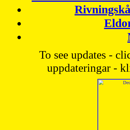
Rivningskå
Eldo
To see updates - cli
uppdateringar - kl