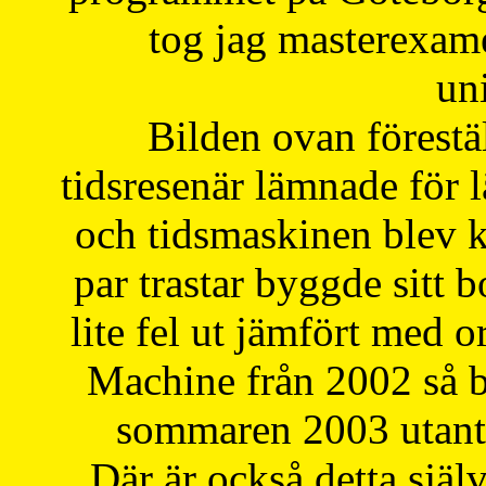
tog jag masterexa
uni
Bilden ovan förestä
tidsresenär lämnade för 
och tidsmaskinen blev k
par trastar byggde sitt b
lite fel ut jämfört med 
Machine från 2002 så be
sommaren 2003 utantil
Där är också detta själ