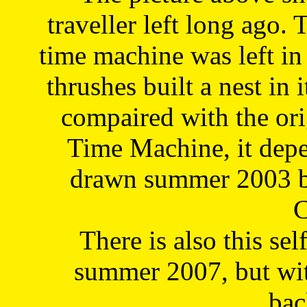
traveller left long ago. 
time machine was left in 
thrushes built a nest in 
compaired with the or
Time Machine, it depe
drawn summer 2003 by
C
There is also this sel
summer 2007, but wit
bac