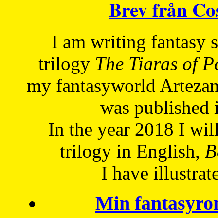
Brev från C
I am writing fantasy
trilogy
The Tiaras of 
my fantasyworld Artezan
was published 
In the year 2018 I will
trilogy in English,
Be
I have
illustrat
Min fantasyro