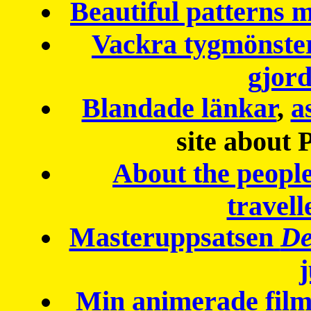
Beautiful patterns
Vackra tygmönster
gjor
Blandade länkar
,
a
site about 
About the peopl
travell
Masteruppsatsen
De
Min animerade fil