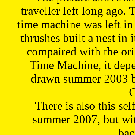
traveller left long ago. 
time machine was left in 
thrushes built a nest in 
compaired with the or
Time Machine, it depe
drawn summer 2003 by
C
There is also this sel
summer 2007, but wit
bac