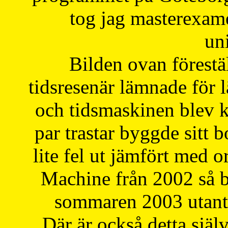
tog jag masterexa
uni
Bilden ovan förestä
tidsresenär lämnade för 
och tidsmaskinen blev k
par trastar byggde sitt b
lite fel ut jämfört med 
Machine från 2002 så be
sommaren 2003 utantil
Där är också detta själ