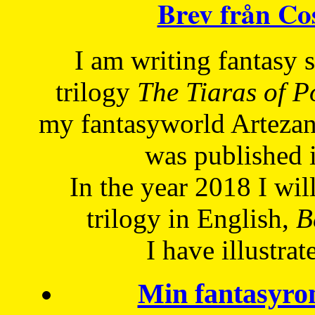
Brev från C
I am writing fantasy
trilogy
The Tiaras of 
my fantasyworld Artezan
was published 
In the year 2018 I will
trilogy in English,
Be
I have
illustrat
Min fantasyro