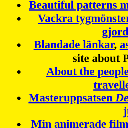
Beautiful patterns
Vackra tygmönster
gjor
Blandade länkar
,
a
site about 
About the peopl
travell
Masteruppsatsen
De
Min animerade fil