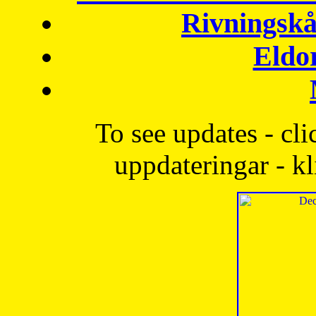
Rivningskå
Eldo
To see updates - cli
uppdateringar - kl