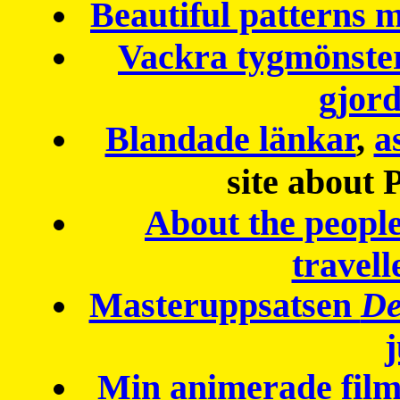
Beautiful patterns
Vackra tygmönster
gjor
Blandade länkar
,
a
site about 
About the peopl
travell
Masteruppsatsen
De
Min animerade fil