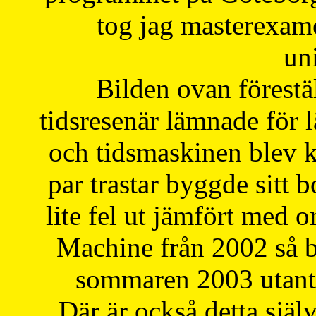
tog jag masterexa
uni
Bilden ovan förestä
tidsresenär lämnade för 
och tidsmaskinen blev k
par trastar byggde sitt b
lite fel ut jämfört med 
Machine från 2002 så be
sommaren 2003 utantil
Där är också detta själ