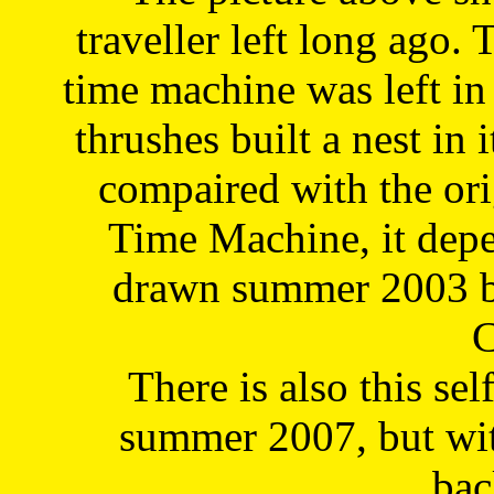
traveller left long ago. 
time machine was left in 
thrushes built a nest in 
compaired with the or
Time Machine, it depe
drawn summer 2003 by
C
There is also this sel
summer 2007, but wit
bac