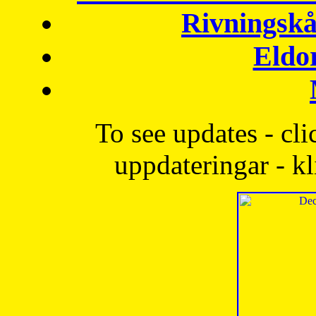
Rivningskå
Eldo
To see updates - cli
uppdateringar - kl