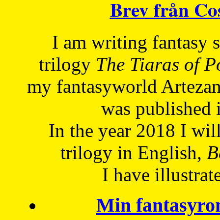
Brev från C
I am writing fantasy
trilogy
The Tiaras of 
my fantasyworld Artezan
was published 
In the year 2018 I will
trilogy in English,
Be
I have
illustrat
Min fantasyro